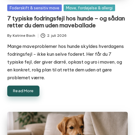
Posted
Foderskift & sensitiv mave
Mave, fordøjelse & allergi
in
7 typiske fodringsfejl hos hunde – og sådan
retter du dem uden maveballade
By
Katrine Bach
2. juli 2026
Posted
by
Mange maveproblemer hos hunde skyldes hverdagens
fodringsfejl - ikke kun selve foderet. Her får du 7
typiske fejl, der giver diarré, opkast og uro i maven, og
en konkret, rolig plan til at rette dem uden at gøre
problemet værre.
Read More