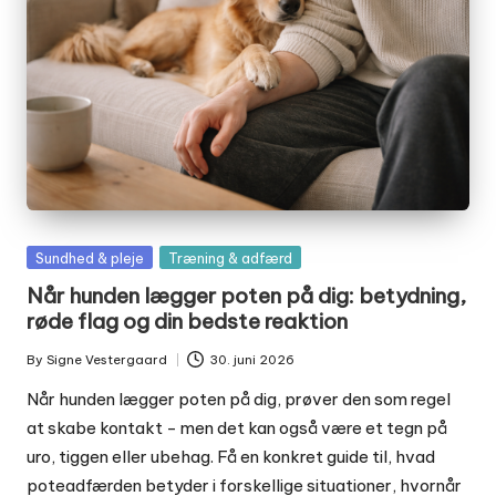
Posted
Sundhed & pleje
Træning & adfærd
in
Når hunden lægger poten på dig: betydning,
røde flag og din bedste reaktion
By
Signe Vestergaard
30. juni 2026
Posted
by
Når hunden lægger poten på dig, prøver den som regel
at skabe kontakt - men det kan også være et tegn på
uro, tiggen eller ubehag. Få en konkret guide til, hvad
poteadfærden betyder i forskellige situationer, hvornår