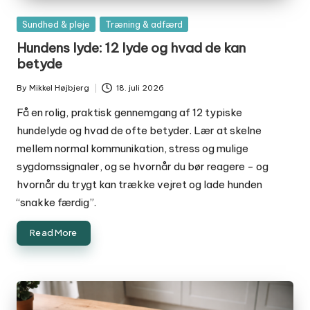
Posted
Sundhed & pleje
Træning & adfærd
in
Hundens lyde: 12 lyde og hvad de kan
betyde
By
Mikkel Højbjerg
18. juli 2026
Posted
by
Få en rolig, praktisk gennemgang af 12 typiske
hundelyde og hvad de ofte betyder. Lær at skelne
mellem normal kommunikation, stress og mulige
sygdomssignaler, og se hvornår du bør reagere - og
hvornår du trygt kan trække vejret og lade hunden
“snakke færdig”.
Read More