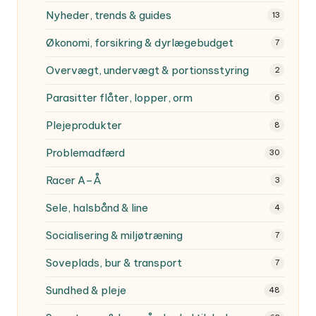
Nyheder, trends & guides
13
Økonomi, forsikring & dyrlægebudget
7
Overvægt, undervægt & portionsstyring
2
Parasitter
flåter, lopper, orm
6
Plejeprodukter
8
Problemadfærd
30
Racer A–Å
3
Sele, halsbånd & line
4
Socialisering & miljøtræning
7
Soveplads, bur & transport
7
Sundhed & pleje
48