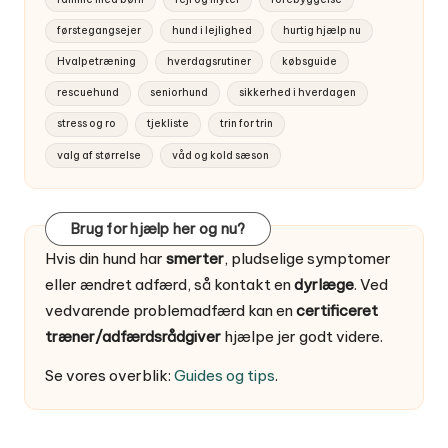
førstegangsejer
hund i lejlighed
hurtig hjælp nu
Hvalpetræning
hverdagsrutiner
købsguide
rescuehund
seniorhund
sikkerhed i hverdagen
stress og ro
tjekliste
trin for trin
valg af størrelse
våd og kold sæson
Brug for hjælp her og nu?
Hvis din hund har
smerter
, pludselige symptomer
eller ændret adfærd, så kontakt en
dyrlæge
. Ved
vedvarende problemadfærd kan en
certificeret
træner/adfærdsrådgiver
hjælpe jer godt videre.
Se vores overblik:
Guides og tips
.