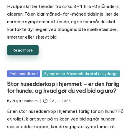
by
Hvalpe skifter tænder fra cirka 3-4 til 6-8 måneders
alderen. Få en klar måned-for-måned tidslinje, lær de
normale symptomer at kende, og se hvornår du skal
kontakte dyrlægen ved tilbageholdte mælketænder,
smerter eller skævt bid.
Read More
Posted
Problemadfærd
Symptomer & hvornår du skal til dyrlæge
in
Stor husedderkop i hjemmet – er den farlig
for hunde, og hvad gør du ved bid og uro?
By
Freja Lindholm
22. juli 2026
Posted
by
Er en stor husedderkop i hjemmet farlig for din hund? Få
et roligt, klart svar på risikoen ved bid og når hunden
spiser edderkopper, lær de vigtigste symptomer at