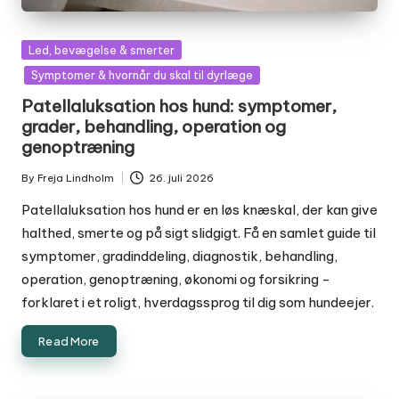
Posted
Led, bevægelse & smerter
in
Symptomer & hvornår du skal til dyrlæge
Patellaluksation hos hund: symptomer,
grader, behandling, operation og
genoptræning
By
Freja Lindholm
26. juli 2026
Posted
by
Patellaluksation hos hund er en løs knæskal, der kan give
halthed, smerte og på sigt slidgigt. Få en samlet guide til
symptomer, gradinddeling, diagnostik, behandling,
operation, genoptræning, økonomi og forsikring -
forklaret i et roligt, hverdagssprog til dig som hundeejer.
Read More