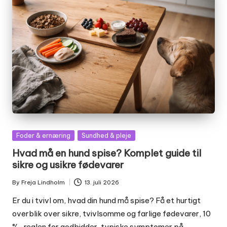
Posted
Foder & ernæring
Sundhed & pleje
in
Hvad må en hund spise? Komplet guide til
sikre og usikre fødevarer
By
Freja Lindholm
13. juli 2026
Posted
by
Er du i tvivl om, hvad din hund må spise? Få et hurtigt
overblik over sikre, tvivlsomme og farlige fødevarer, 10
%-reglen for godbidder, typiske symptomer på