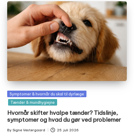
Posted
Symptomer & hvornår du skal til dyrlæge
in
Tænder & mundhygiejne
Hvornår skifter hvalpe tænder? Tidslinje,
symptomer og hvad du gør ved problemer
By
Signe Vestergaard
25. juli 2026
Posted