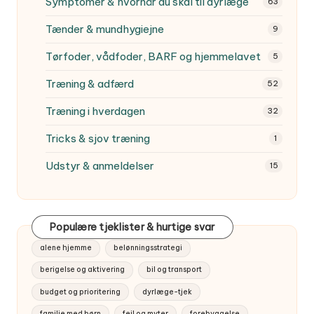
Symptomer & hvornår du skal til dyrlæge
63
Tænder & mundhygiejne
9
Tørfoder, vådfoder, BARF og hjemmelavet
5
Træning & adfærd
52
Træning i hverdagen
32
Tricks & sjov træning
1
Udstyr & anmeldelser
15
Populære tjeklister & hurtige svar
alene hjemme
belønningsstrategi
berigelse og aktivering
bil og transport
budget og prioritering
dyrlæge-tjek
familie med børn
fejl og myter
forebyggelse