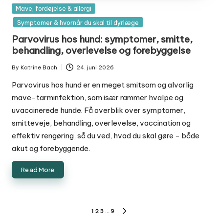
Posted
Mave, fordøjelse & allergi
in
Symptomer & hvornår du skal til dyrlæge
Parvovirus hos hund: symptomer, smitte,
behandling, overlevelse og forebyggelse
By
Katrine Bach
24. juni 2026
Posted
by
Parvovirus hos hund er en meget smitsom og alvorlig
mave-tarminfektion, som især rammer hvalpe og
uvaccinerede hunde. Få overblik over symptomer,
smitteveje, behandling, overlevelse, vaccination og
effektiv rengøring, så du ved, hvad du skal gøre - både
akut og forebyggende.
Read More
Indlægsinddeling
1
2
3
…
9
NEXT