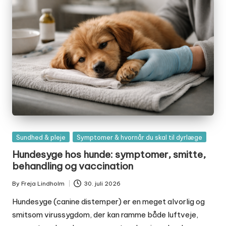
Posted
Sundhed & pleje
Symptomer & hvornår du skal til dyrlæge
in
Hundesyge hos hunde: symptomer, smitte,
behandling og vaccination
By
Freja Lindholm
30. juli 2026
Posted
by
Hundesyge (canine distemper) er en meget alvorlig og
smitsom virussygdom, der kan ramme både luftveje,