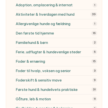
Adoption, omplacering & internat
1
Aktiviteter & hverdagen med hund
39
Allergivenlige hunde og fældning
1
Den første tid hjemme
16
Familiehund & børn
2
Ferie, udflugter & hundevenlige steder
5
Foder & ernæring
15
Foder til hvalp, voksen og senior
3
Foderskift & sensitiv mave
9
Første hund & hundelivets praktiske
31
Gåture, løb & motion
11