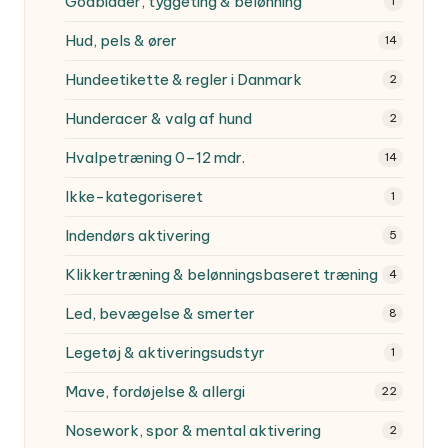
Godbidder, tyggeting & belønning
1
Hud, pels & ører
14
Hundeetikette & regler i Danmark
2
Hunderacer & valg af hund
2
Hvalpetræning
0–12 mdr.
14
Ikke-kategoriseret
1
Indendørs aktivering
5
Klikkertræning & belønningsbaseret træning
4
Led, bevægelse & smerter
8
Legetøj & aktiveringsudstyr
1
Mave, fordøjelse & allergi
22
Nosework, spor & mental aktivering
2