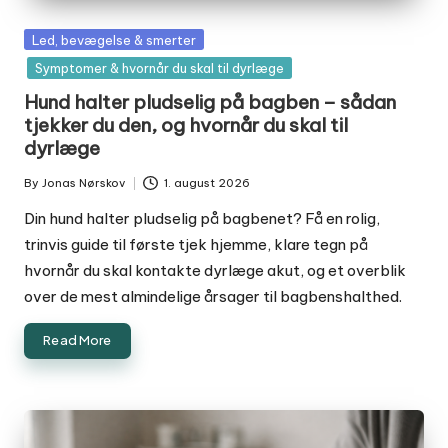
Posted
Led, bevægelse & smerter
in
Symptomer & hvornår du skal til dyrlæge
Hund halter pludselig på bagben – sådan
tjekker du den, og hvornår du skal til
dyrlæge
By
Jonas Nørskov
1. august 2026
Posted
by
Din hund halter pludselig på bagbenet? Få en rolig,
trinvis guide til første tjek hjemme, klare tegn på
hvornår du skal kontakte dyrlæge akut, og et overblik
over de mest almindelige årsager til bagbenshalthed.
Read More