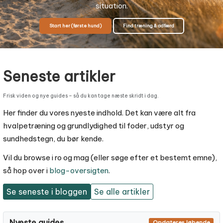
situation.
Start her (første hund)
Find træning & adfærd
Seneste artikler
Frisk viden og nye guides – så du kan tage næste skridt i dag.
Her finder du vores nyeste indhold. Det kan være alt fra
hvalpetræning og grundlydighed til foder, udstyr og
sundhedstegn, du bør kende.
Vil du browse i ro og mag (eller søge efter et bestemt emne),
så hop over i
blog-oversigten
.
Se seneste i bloggen
Se alle artikler
Nyeste guides
Opdateres løbende