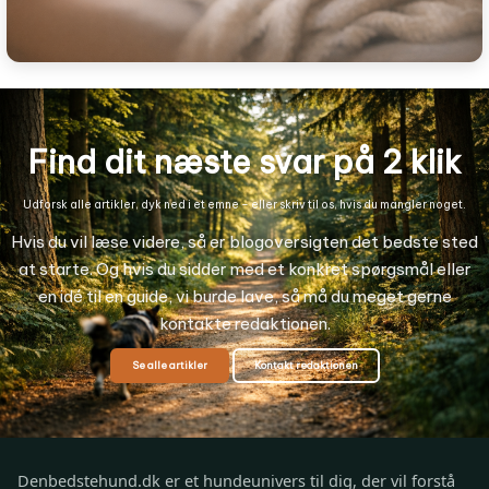
Find dit næste svar på 2 klik
Udforsk alle artikler, dyk ned i et emne – eller skriv til os, hvis du mangler noget.
Hvis du vil læse videre, så er blogoversigten det bedste sted
at starte. Og hvis du sidder med et konkret spørgsmål eller
en idé til en guide, vi burde lave, så må du meget gerne
kontakte redaktionen.
Se alle artikler
Kontakt redaktionen