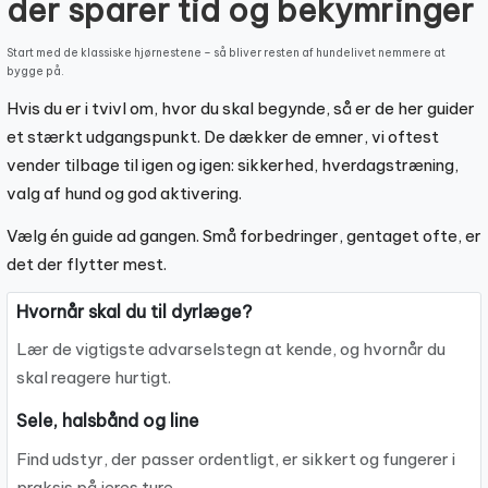
der sparer tid og bekymringer
Start med de klassiske hjørnestene – så bliver resten af hundelivet nemmere at
bygge på.
Hvis du er i tvivl om, hvor du skal begynde, så er de her guider
et stærkt udgangspunkt. De dækker de emner, vi oftest
vender tilbage til igen og igen: sikkerhed, hverdagstræning,
valg af hund og god aktivering.
Vælg én guide ad gangen. Små forbedringer, gentaget ofte, er
det der flytter mest.
Hvornår skal du til dyrlæge?
Lær de vigtigste advarselstegn at kende, og hvornår du
skal reagere hurtigt.
Sele, halsbånd og line
Find udstyr, der passer ordentligt, er sikkert og fungerer i
praksis på jeres ture.