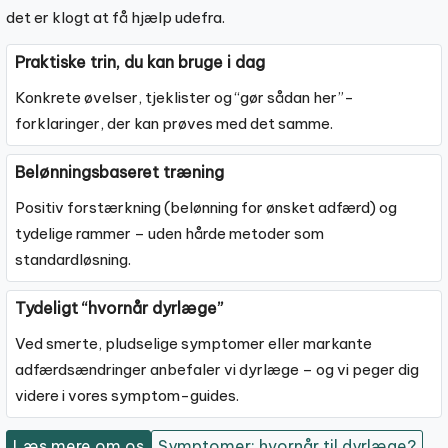
det er klogt at få hjælp udefra.
Praktiske trin, du kan bruge i dag
Konkrete øvelser, tjeklister og “gør sådan her”-
forklaringer, der kan prøves med det samme.
Belønningsbaseret træning
Positiv forstærkning (belønning for ønsket adfærd) og
tydelige rammer – uden hårde metoder som
standardløsning.
Tydeligt “hvornår dyrlæge”
Ved smerte, pludselige symptomer eller markante
adfærdsændringer anbefaler vi dyrlæge – og vi peger dig
videre i vores symptom-guides.
Læs mere om os
Symptomer: hvornår til dyrlæge?