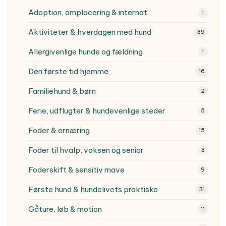
Adoption, omplacering & internat
1
Aktiviteter & hverdagen med hund
39
Allergivenlige hunde og fældning
1
Den første tid hjemme
16
Familiehund & børn
2
Ferie, udflugter & hundevenlige steder
5
Foder & ernæring
15
Foder til hvalp, voksen og senior
3
Foderskift & sensitiv mave
9
Første hund & hundelivets praktiske
31
Gåture, løb & motion
11