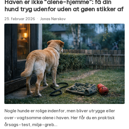
Haven er ikke “alene-hjemme”: få din
hund tryg udenfor uden at gøen stikker af
25. februar 2026
·
Jonas Nørskov
Nogle hunde er rolige indenfor, men bliver utrygge eller
over-vagtsomme alene i haven. Her får du en praktisk
årsags-test, miljø-greb…