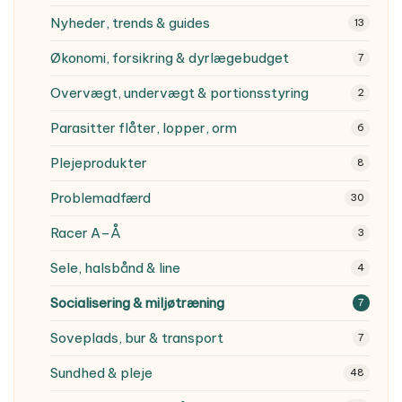
Nyheder, trends & guides
13
Økonomi, forsikring & dyrlægebudget
7
Overvægt, undervægt & portionsstyring
2
Parasitter
flåter, lopper, orm
6
Plejeprodukter
8
Problemadfærd
30
Racer A–Å
3
Sele, halsbånd & line
4
Socialisering & miljøtræning
7
Soveplads, bur & transport
7
Sundhed & pleje
48