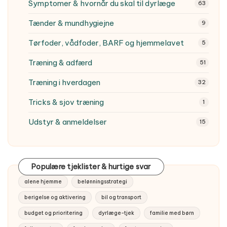
Symptomer & hvornår du skal til dyrlæge
63
Tænder & mundhygiejne
9
Tørfoder, vådfoder, BARF og hjemmelavet
5
Træning & adfærd
51
Træning i hverdagen
32
Tricks & sjov træning
1
Udstyr & anmeldelser
15
Populære tjeklister & hurtige svar
alene hjemme
belønningsstrategi
berigelse og aktivering
bil og transport
budget og prioritering
dyrlæge-tjek
familie med børn