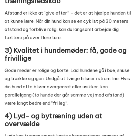
træningsredskab
Afstand er ikke at “give efter” – det er at hjælpe hunden til
at kunne lære. Når din hund kan se en cyklist på 30 meters
afstand og forblive rolig, kan du langsomt arbejde dig
tættere på over flere ture.
3) Kvalitet i hundemøder: få, gode og
frivillige
Gode møder er rolige og korte. Lad hundene gå i bue, snuse
og trække sig igen. Undgå at tvinge hilsner i stram line. Hvis
din hund ofte bliver overgearet eller usikker, kan
parallelgang (to hunde der går samme vej med afstand)
være langt bedre end “fri leg”.
4) Lyd- og bytræning uden at
overvælde
Lyde kan trænes smart: korte eksponeringer, masser af