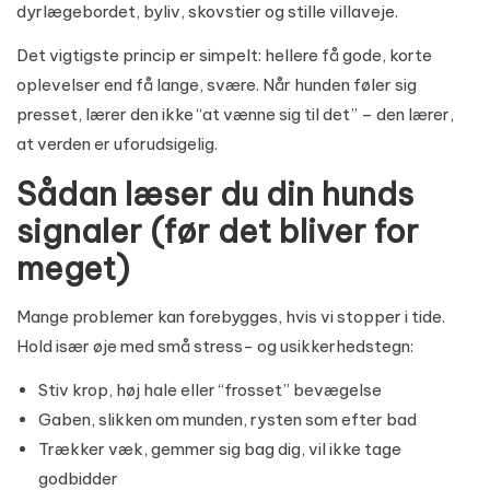
dyrlægebordet, byliv, skovstier og stille villaveje.
Det vigtigste princip er simpelt: hellere få gode, korte
oplevelser end få lange, svære. Når hunden føler sig
presset, lærer den ikke “at vænne sig til det” – den lærer,
at verden er uforudsigelig.
Sådan læser du din hunds
signaler (før det bliver for
meget)
Mange problemer kan forebygges, hvis vi stopper i tide.
Hold især øje med små stress- og usikkerhedstegn:
Stiv krop, høj hale eller “frosset” bevægelse
Gaben, slikken om munden, rysten som efter bad
Trækker væk, gemmer sig bag dig, vil ikke tage
godbidder