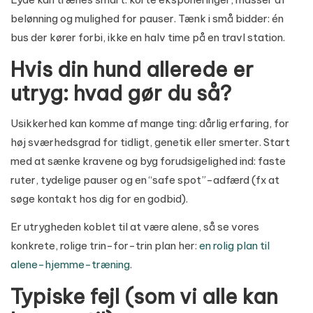
belønning og mulighed for pauser. Tænk i små bidder: én
bus der kører forbi, ikke en halv time på en travl station.
Hvis din hund allerede er
utryg: hvad gør du så?
Usikkerhed kan komme af mange ting: dårlig erfaring, for
høj sværhedsgrad for tidligt, genetik eller smerter. Start
med at sænke kravene og byg forudsigelighed ind: faste
ruter, tydelige pauser og en “safe spot”-adfærd (fx at
søge kontakt hos dig for en godbid).
Er utrygheden koblet til at være alene, så se vores
konkrete, rolige trin-for-trin plan her:
en rolig plan til
alene-hjemme-træning
.
Typiske fejl (som vi alle kan