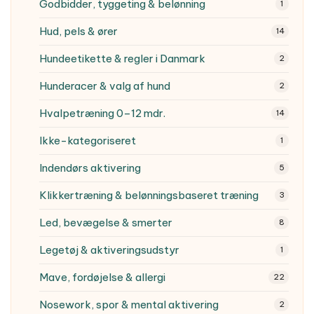
Godbidder, tyggeting & belønning
1
Hud, pels & ører
14
Hundeetikette & regler i Danmark
2
Hunderacer & valg af hund
2
Hvalpetræning
0–12 mdr.
14
Ikke-kategoriseret
1
Indendørs aktivering
5
Klikkertræning & belønningsbaseret træning
3
Led, bevægelse & smerter
8
Legetøj & aktiveringsudstyr
1
Mave, fordøjelse & allergi
22
Nosework, spor & mental aktivering
2