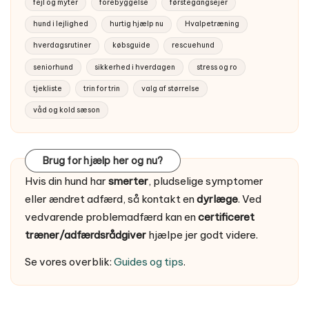
fejl og myter
forebyggelse
førstegangsejer
hund i lejlighed
hurtig hjælp nu
Hvalpetræning
hverdagsrutiner
købsguide
rescuehund
seniorhund
sikkerhed i hverdagen
stress og ro
tjekliste
trin for trin
valg af størrelse
våd og kold sæson
Brug for hjælp her og nu?
Hvis din hund har
smerter
, pludselige symptomer
eller ændret adfærd, så kontakt en
dyrlæge
. Ved
vedvarende problemadfærd kan en
certificeret
træner/adfærdsrådgiver
hjælpe jer godt videre.
Se vores overblik:
Guides og tips
.