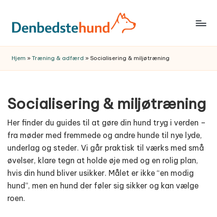
Skip
to
Trygge,
content
praktiske
Hjem
»
Træning & adfærd
»
Socialisering & miljøtræning
hundeguider
og
anbefalinger
Socialisering & miljøtræning
til
et
Her finder du guides til at gøre din hund tryg i verden –
bedre
fra møder med fremmede og andre hunde til nye lyde,
hundeliv
underlag og steder. Vi går praktisk til værks med små
–
øvelser, klare tegn at holde øje med og en rolig plan,
fra
hvis din hund bliver usikker. Målet er ikke “en modig
hvalp
hund”, men en hund der føler sig sikker og kan vælge
til
roen.
voksen.