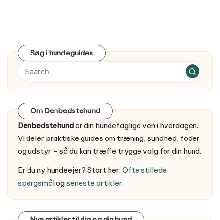
Søg i hundeguides
Om Denbedstehund
Denbedstehund
er din hundefaglige ven i hverdagen.
Vi deler praktiske guides om træning, sundhed, foder
og udstyr – så du kan træffe trygge valg for din hund.
Er du ny hundeejer? Start her:
Ofte stillede
spørgsmål
og
seneste artikler
.
Nye artikler til dig og din hund