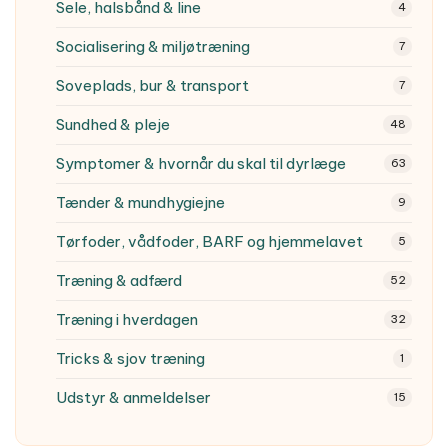
Sele, halsbånd & line
4
Socialisering & miljøtræning
7
Soveplads, bur & transport
7
Sundhed & pleje
48
Symptomer & hvornår du skal til dyrlæge
63
Tænder & mundhygiejne
9
Tørfoder, vådfoder, BARF og hjemmelavet
5
Træning & adfærd
52
Træning i hverdagen
32
Tricks & sjov træning
1
Udstyr & anmeldelser
15