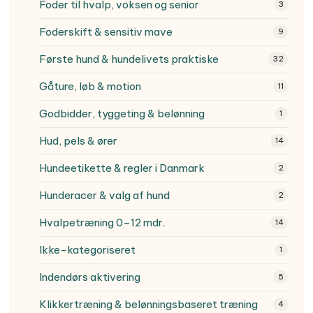
Foder til hvalp, voksen og senior
3
Foderskift & sensitiv mave
9
Første hund & hundelivets praktiske
32
Gåture, løb & motion
11
Godbidder, tyggeting & belønning
1
Hud, pels & ører
14
Hundeetikette & regler i Danmark
2
Hunderacer & valg af hund
2
Hvalpetræning
0–12 mdr.
14
Ikke-kategoriseret
1
Indendørs aktivering
5
Klikkertræning & belønningsbaseret træning
4