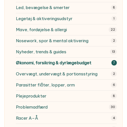
Led, bevægelse & smerter
8
Legetøj & aktiveringsudstyr
1
Mave, fordøjelse & allergi
22
Nosework, spor & mental aktivering
2
Nyheder, trends & guides
13
Økonomi, forsikring & dyrlægebudget
7
Overvægt, undervægt & portionsstyring
2
Parasitter
flåter, lopper, orm
6
Plejeprodukter
8
Problemadfærd
30
Racer A–Å
4