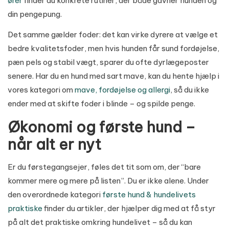
ører
finder du konkrete rutiner, der både gavner hunden og
din pengepung.
Det samme gælder foder: det kan virke dyrere at vælge et
bedre kvalitetsfoder, men hvis hunden får sund fordøjelse,
pæn pels og stabil vægt, sparer du ofte dyrlægeposter
senere. Har du en hund med sart mave, kan du hente hjælp i
vores kategori om
mave, fordøjelse og allergi
, så du ikke
ender med at skifte foder i blinde – og spilde penge.
Økonomi og første hund –
når alt er nyt
Er du førstegangsejer, føles det tit som om, der “bare
kommer mere og mere på listen”. Du er ikke alene. Under
den overordnede kategori
første hund & hundelivets
praktiske
finder du artikler, der hjælper dig med at få styr
på alt det praktiske omkring hundelivet – så du kan