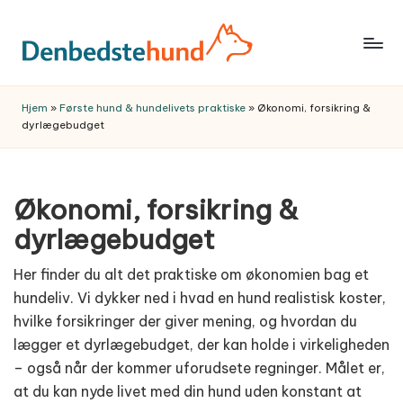
Skip
to
Trygge,
content
praktiske
Hjem
»
Første hund & hundelivets praktiske
»
Økonomi, forsikring &
hundeguider
dyrlægebudget
og
anbefalinger
til
Økonomi, forsikring &
et
dyrlægebudget
bedre
hundeliv
Her finder du alt det praktiske om økonomien bag et
–
hundeliv. Vi dykker ned i hvad en hund realistisk koster,
fra
hvilke forsikringer der giver mening, og hvordan du
hvalp
lægger et dyrlægebudget, der kan holde i virkeligheden
til
– også når der kommer uforudsete regninger. Målet er,
voksen.
at du kan nyde livet med din hund uden konstant at