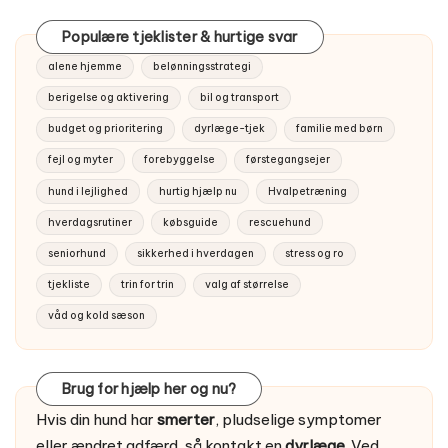
Populære tjeklister & hurtige svar
alene hjemme
belønningsstrategi
berigelse og aktivering
bil og transport
budget og prioritering
dyrlæge-tjek
familie med børn
fejl og myter
forebyggelse
førstegangsejer
hund i lejlighed
hurtig hjælp nu
Hvalpetræning
hverdagsrutiner
købsguide
rescuehund
seniorhund
sikkerhed i hverdagen
stress og ro
tjekliste
trin for trin
valg af størrelse
våd og kold sæson
Brug for hjælp her og nu?
Hvis din hund har
smerter
, pludselige symptomer
eller ændret adfærd, så kontakt en
dyrlæge
. Ved