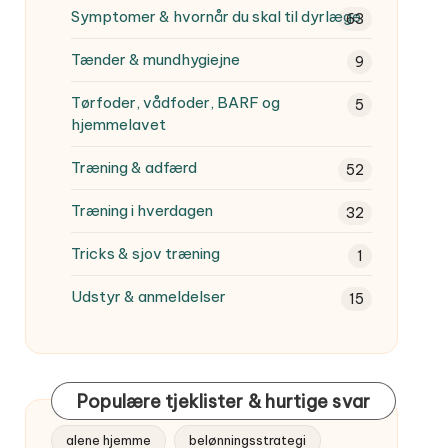
Symptomer & hvornår du skal til dyrlæge
63
Tænder & mundhygiejne
9
Tørfoder, vådfoder, BARF og
5
hjemmelavet
Træning & adfærd
52
Træning i hverdagen
32
Tricks & sjov træning
1
Udstyr & anmeldelser
15
Populære tjeklister & hurtige svar
alene hjemme
belønningsstrategi