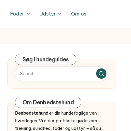
Foder
Udstyr
Om os
Søg i hundeguides
Om Denbedstehund
Denbedstehund
er din hundefaglige ven i
hverdagen. Vi deler praktiske guides om
træning, sundhed, foder og udstyr – så du