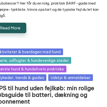
ubalancer? Her får du en rolig, praktisk BARF-guide med
iejne-tjekliste, trinvis opstart og de typiske fejl du let kan
gå.
Read More
sted
ktiviteter & hverdagen med hund
erie, udflugter & hundevenlige steder
ørste hund & hundelivets praktiske
yheder, trends & guides
Udstyr & anmeldelser
S til hund uden fejlkøb: min rolige
øbsguide til batteri, dækning og
bonnement