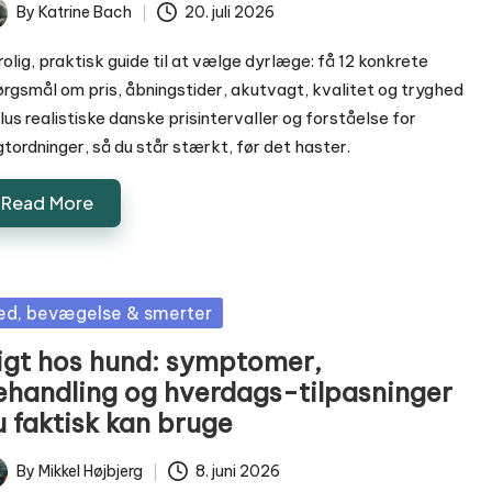
By
Katrine Bach
20. juli 2026
ted
rolig, praktisk guide til at vælge dyrlæge: få 12 konkrete
rgsmål om pris, åbningstider, akutvagt, kvalitet og tryghed
lus realistiske danske prisintervaller og forståelse for
tordninger, så du står stærkt, før det haster.
Read More
sted
ed, bevægelse & smerter
igt hos hund: symptomer,
ehandling og hverdags-tilpasninger
u faktisk kan bruge
By
Mikkel Højbjerg
8. juni 2026
ted