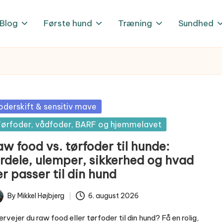
Blog
Første hund
Træning
Sundhed
sted
oderskift & sensitiv mave
ørfoder, vådfoder, BARF og hjemmelavet
w food vs. tørfoder til hunde:
ordele, ulemper, sikkerhed og hvad
r passer til din hund
By
Mikkel Højbjerg
6. august 2026
ted
rvejer du raw food eller tørfoder til din hund? Få en rolig,