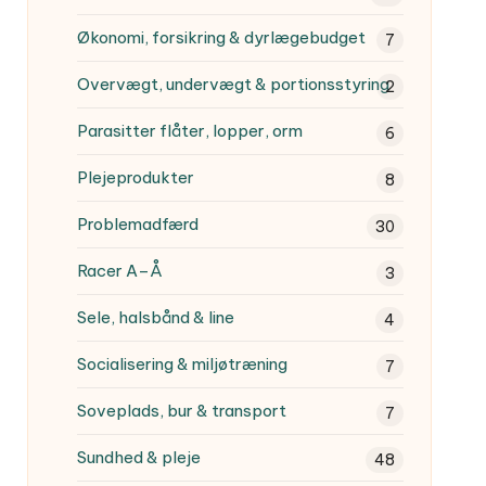
Økonomi, forsikring & dyrlægebudget
7
Overvægt, undervægt & portionsstyring
2
Parasitter
flåter, lopper, orm
6
Plejeprodukter
8
Problemadfærd
30
Racer A–Å
3
Sele, halsbånd & line
4
Socialisering & miljøtræning
7
Soveplads, bur & transport
7
Sundhed & pleje
48