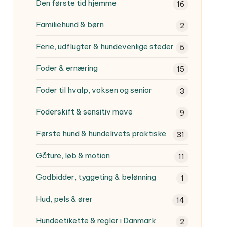
Den første tid hjemme
16
Familiehund & børn
2
Ferie, udflugter & hundevenlige steder
5
Foder & ernæring
15
Foder til hvalp, voksen og senior
3
Foderskift & sensitiv mave
9
Første hund & hundelivets praktiske
31
Gåture, løb & motion
11
Godbidder, tyggeting & belønning
1
Hud, pels & ører
14
Hundeetikette & regler i Danmark
2