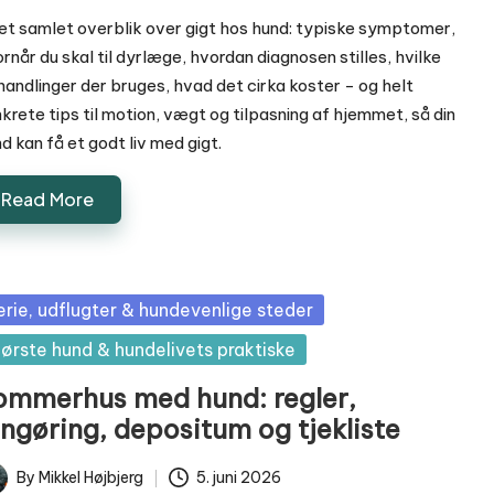
et samlet overblik over gigt hos hund: typiske symptomer,
rnår du skal til dyrlæge, hvordan diagnosen stilles, hvilke
andlinger der bruges, hvad det cirka koster - og helt
krete tips til motion, vægt og tilpasning af hjemmet, så din
d kan få et godt liv med gigt.
Read More
sted
erie, udflugter & hundevenlige steder
ørste hund & hundelivets praktiske
ommerhus med hund: regler,
engøring, depositum og tjekliste
By
Mikkel Højbjerg
5. juni 2026
ted