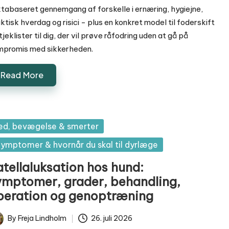
tabaseret gennemgang af forskelle i ernæring, hygiejne,
ktisk hverdag og risici - plus en konkret model til foderskift
tjeklister til dig, der vil prøve råfodring uden at gå på
mpromis med sikkerheden.
Read More
sted
ed, bevægelse & smerter
ymptomer & hvornår du skal til dyrlæge
atellaluksation hos hund:
ymptomer, grader, behandling,
peration og genoptræning
By
Freja Lindholm
26. juli 2026
ted