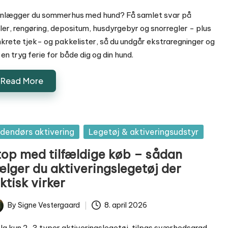
anlægger du sommerhus med hund? Få samlet svar på
ler, rengøring, depositum, husdyrgebyr og snorregler - plus
krete tjek- og pakkelister, så du undgår ekstraregninger og
 en tryg ferie for både dig og din hund.
Read More
sted
ndendørs aktivering
Legetøj & aktiveringsudstyr
top med tilfældige køb – sådan
ælger du aktiveringslegetøj der
ktisk virker
By
Signe Vestergaard
8. april 2026
ted
g kun 2-3 typer aktiveringslegetøj, tilpas sværhedsgrad