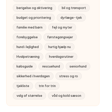
berigelse og aktivering
bil og transport
budget og prioritering
dyrlæge-tjek
familie med børn
fejl og myter
forebyggelse
førstegangsejer
hund i lejlighed
hurtig hjælp nu
Hvalpetræning
hverdagsrutiner
købsguide
rescuehund
seniorhund
sikkerhed i hverdagen
stress og ro
tjekliste
trin for trin
valg af størrelse
våd og kold sæson