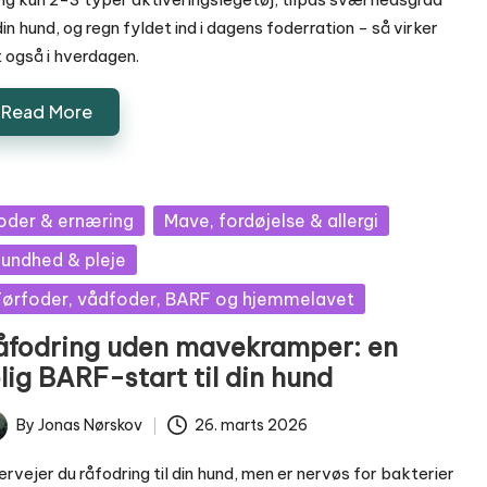
 din hund, og regn fyldet ind i dagens foderration - så virker
 også i hverdagen.
Read More
sted
oder & ernæring
Mave, fordøjelse & allergi
undhed & pleje
ørfoder, vådfoder, BARF og hjemmelavet
åfodring uden mavekramper: en
lig BARF-start til din hund
By
Jonas Nørskov
26. marts 2026
ted
rvejer du råfodring til din hund, men er nervøs for bakterier