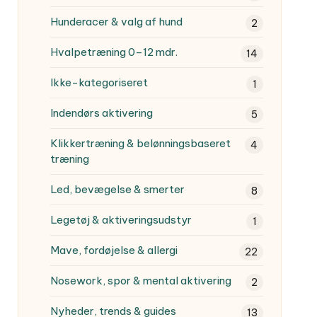
Hunderacer & valg af hund
2
Hvalpetræning
0–12 mdr.
14
Ikke-kategoriseret
1
Indendørs aktivering
5
Klikkertræning & belønningsbaseret
4
træning
Led, bevægelse & smerter
8
Legetøj & aktiveringsudstyr
1
Mave, fordøjelse & allergi
22
Nosework, spor & mental aktivering
2
Nyheder, trends & guides
13