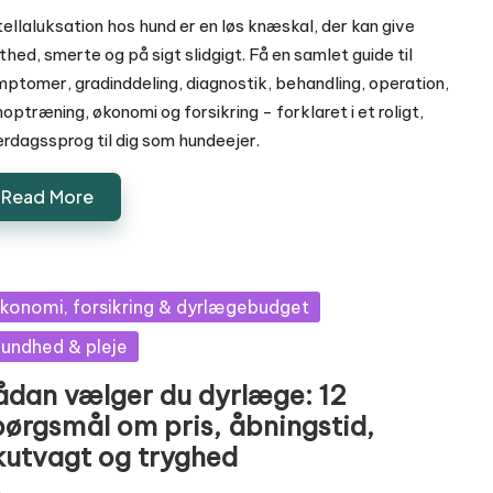
ellaluksation hos hund er en løs knæskal, der kan give
thed, smerte og på sigt slidgigt. Få en samlet guide til
ptomer, gradinddeling, diagnostik, behandling, operation,
optræning, økonomi og forsikring - forklaret i et roligt,
rdagssprog til dig som hundeejer.
Read More
sted
konomi, forsikring & dyrlægebudget
undhed & pleje
ådan vælger du dyrlæge: 12
pørgsmål om pris, åbningstid,
kutvagt og tryghed