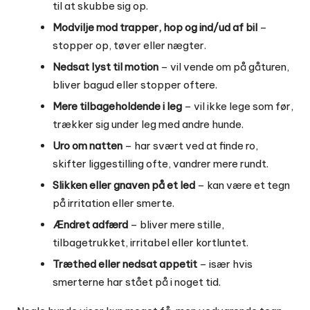
til at skubbe sig op.
Modvilje mod trapper, hop og ind/ud af bil
–
stopper op, tøver eller nægter.
Nedsat lyst til motion
– vil vende om på gåturen,
bliver bagud eller stopper oftere.
Mere tilbageholdende i leg
– vil ikke lege som før,
trækker sig under leg med andre hunde.
Uro om natten
– har svært ved at finde ro,
skifter liggestilling ofte, vandrer mere rundt.
Slikken eller gnaven på et led
– kan være et tegn
på irritation eller smerte.
Ændret adfærd
– bliver mere stille,
tilbagetrukket, irritabel eller kortluntet.
Træthed eller nedsat appetit
– især hvis
smerterne har stået på i noget tid.