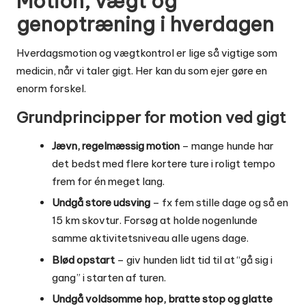
Motion, vægt og
genoptræning i hverdagen
Hverdagsmotion og vægtkontrol er lige så vigtige som
medicin, når vi taler gigt. Her kan du som ejer gøre en
enorm forskel.
Grundprincipper for motion ved gigt
Jævn, regelmæssig motion
– mange hunde har
det bedst med flere kortere ture i roligt tempo
frem for én meget lang.
Undgå store udsving
– fx fem stille dage og så en
15 km skovtur. Forsøg at holde nogenlunde
samme aktivitetsniveau alle ugens dage.
Blød opstart
– giv hunden lidt tid til at “gå sig i
gang” i starten af turen.
Undgå voldsomme hop, bratte stop og glatte