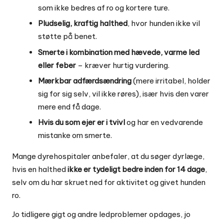
som ikke bedres af ro og kortere ture.
Pludselig, kraftig halthed
, hvor hunden ikke vil
støtte på benet.
Smerte i kombination med hævede, varme led
eller feber
– kræver hurtig vurdering.
Mærkbar adfærdsændring
(mere irritabel, holder
sig for sig selv, vil ikke røres), især hvis den varer
mere end få dage.
Hvis du som ejer er i tvivl
og har en vedvarende
mistanke om smerte.
Mange dyrehospitaler anbefaler, at du søger dyrlæge,
hvis en halthed
ikke er tydeligt bedre inden for 14 dage
,
selv om du har skruet ned for aktivitet og givet hunden
ro.
Jo tidligere gigt og andre ledproblemer opdages, jo