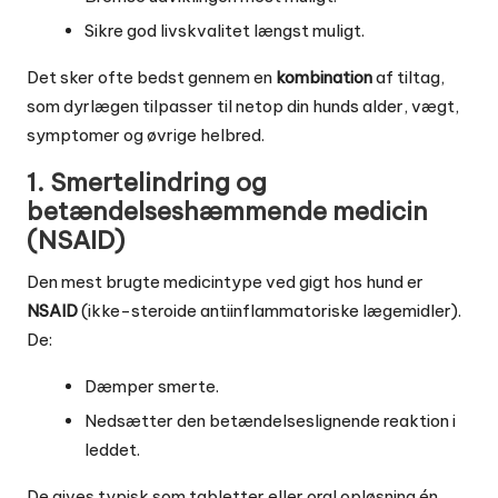
Sikre god livskvalitet længst muligt.
Det sker ofte bedst gennem en
kombination
af tiltag,
som dyrlægen tilpasser til netop din hunds alder, vægt,
symptomer og øvrige helbred.
1. Smertelindring og
betændelseshæmmende medicin
(NSAID)
Den mest brugte medicintype ved gigt hos hund er
NSAID
(ikke-steroide antiinflammatoriske lægemidler).
De:
Dæmper smerte.
Nedsætter den betændelseslignende reaktion i
leddet.
De gives typisk som tabletter eller oral opløsning én