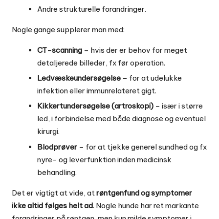
Andre strukturelle forandringer.
Nogle gange supplerer man med:
CT-scanning
– hvis der er behov for meget
detaljerede billeder, fx før operation.
Ledvæskeundersøgelse
– for at udelukke
infektion eller immunrelateret gigt.
Kikkertundersøgelse (artroskopi)
– især i større
led, i forbindelse med både diagnose og eventuel
kirurgi.
Blodprøver
– for at tjekke generel sundhed og fx
nyre- og leverfunktion inden medicinsk
behandling.
Det er vigtigt at vide, at
røntgenfund og symptomer
ikke altid følges helt ad
. Nogle hunde har ret markante
forandringer på røntgen, men kun milde symptomer i