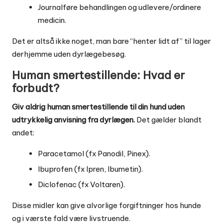
Journalføre behandlingen og udlevere/ordinere
medicin.
Det er altså ikke noget, man bare “henter lidt af” til lager
derhjemme uden dyrlægebesøg.
Human smertestillende: Hvad er
forbudt?
Giv aldrig human smertestillende til din hund uden
udtrykkelig anvisning fra dyrlægen.
Det gælder blandt
andet:
Paracetamol (fx Panodil, Pinex).
Ibuprofen (fx Ipren, Ibumetin).
Diclofenac (fx Voltaren).
Disse midler kan give alvorlige forgiftninger hos hunde
og i værste fald være livstruende.