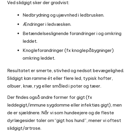
Ved slidgigt sker der gradvist:
Nedbrydning og ujævnhed i ledbrusken.
Ændringer i ledvæsken.
Betændelseslignende forandringer i og omkring
leddet.
Knogleforandringer (fx knoglepåbygninger)
omkring leddet.
Resultatet er smerte, stivhed og nedsat bevægelighed.
Slidgigt kan ramme ét eller flere led, typisk hofter,
albuer, knæ, ryg eller småled i poter og tæer.
Der findes også andre former for gigt (fx
leddegigt/immune sygdomme eller infektiøs gigt), men
de er sjældnere. Når vi som hundeejere og de fleste
dyrlægesider taler om “gigt hos hund”, mener vi oftest
slidgigt/artrose.