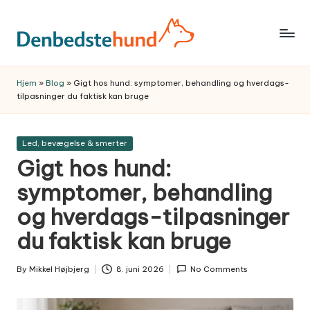
Skip
to
Trygge,
content
praktiske
Hjem
»
Blog
»
Gigt hos hund: symptomer, behandling og hverdags-
hundeguider
tilpasninger du faktisk kan bruge
og
anbefalinger
Posted
Led, bevægelse & smerter
til
in
Gigt hos hund:
et
bedre
symptomer, behandling
hundeliv
og hverdags-tilpasninger
–
du faktisk kan bruge
fra
hvalp
By
Mikkel Højbjerg
8. juni 2026
No Comments
til
Posted
by
voksen.