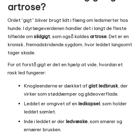
artrose?
Ordet “gigt” bliver brugt lidt i flæng om ledsmerter hos
hunde. I dyrlægeverdenen handler det i langt de fleste
tilfælde om
slidgigt
, som også kaldes
artrose
. Det er en
kronisk, fremadskridende sygdom, hvor leddet langsomt
tager skade.
For at forstå gigt er det en hjælp at vide, hvordan et
rask led fungerer:
Knogleenderne er dækket af
glat ledbrusk
, der
virker som støddæmper og glideoverflade.
Leddet er omgivet af en
ledkapsel
, som holder
leddet samlet.
Inde i leddet er der
ledvæske
, som smører og
ernærer brusken.