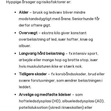
Hyppige årsager og risikofaktorer er:
Alder
– brusk og ledvæv bliver mindre
modstandsdygtigt med årene. Seniorhunde får
derfor oftere gigt.
Overvægt
– ekstra kilo giver konstant
overbelastning af led, især hofter, knæ og
albuer.
Langvarig hård belastning
– fx intensiv sport,
arbejde eller mange hop og bratte stop, især
hvis muskulaturen ikke er stærk nok.
Tidligere skader
– fx korsbåndsskader, brud eller
svære forstuvninger, som ændrer belastningen i
leddet.
Arvelige og medfødte lidelser
– som
hofteledsdysplasi (HD), albueledsdysplasi (AD),
patellaluksation (skred i knæskallen) eller