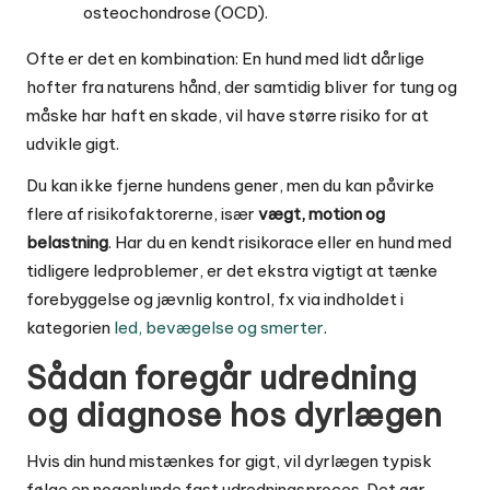
osteochondrose (OCD).
Ofte er det en kombination: En hund med lidt dårlige
hofter fra naturens hånd, der samtidig bliver for tung og
måske har haft en skade, vil have større risiko for at
udvikle gigt.
Du kan ikke fjerne hundens gener, men du kan påvirke
flere af risikofaktorerne, især
vægt, motion og
belastning
. Har du en kendt risikorace eller en hund med
tidligere ledproblemer, er det ekstra vigtigt at tænke
forebyggelse og jævnlig kontrol, fx via indholdet i
kategorien
led, bevægelse og smerter
.
Sådan foregår udredning
og diagnose hos dyrlægen
Hvis din hund mistænkes for gigt, vil dyrlægen typisk
følge en nogenlunde fast udredningsproces. Det gør