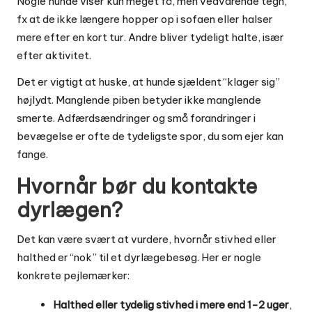
Nogle hunde viser kun meget få, men vedvarende tegn,
fx at de ikke længere hopper op i sofaen eller halser
mere efter en kort tur. Andre bliver tydeligt halte, især
efter aktivitet.
Det er vigtigt at huske, at hunde sjældent “klager sig”
højlydt. Manglende piben betyder ikke manglende
smerte. Adfærdsændringer og små forandringer i
bevægelse er ofte de tydeligste spor, du som ejer kan
fange.
Hvornår bør du kontakte
dyrlægen?
Det kan være svært at vurdere, hvornår stivhed eller
halthed er “nok” til et dyrlægebesøg. Her er nogle
konkrete pejlemærker:
Halthed eller tydelig stivhed i mere end 1-2 uger
,