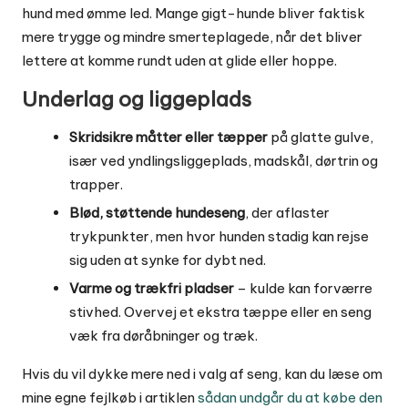
hund med ømme led. Mange gigt-hunde bliver faktisk
mere trygge og mindre smerteplagede, når det bliver
lettere at komme rundt uden at glide eller hoppe.
Underlag og liggeplads
Skridsikre måtter eller tæpper
på glatte gulve,
især ved yndlingsliggeplads, madskål, dørtrin og
trapper.
Blød, støttende hundeseng
, der aflaster
trykpunkter, men hvor hunden stadig kan rejse
sig uden at synke for dybt ned.
Varme og trækfri pladser
– kulde kan forværre
stivhed. Overvej et ekstra tæppe eller en seng
væk fra døråbninger og træk.
Hvis du vil dykke mere ned i valg af seng, kan du læse om
mine egne fejlkøb i artiklen
sådan undgår du at købe den