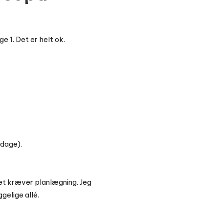
e 1. Det er helt ok.
rdage).
et kræver planlægning. Jeg
gelige allé.