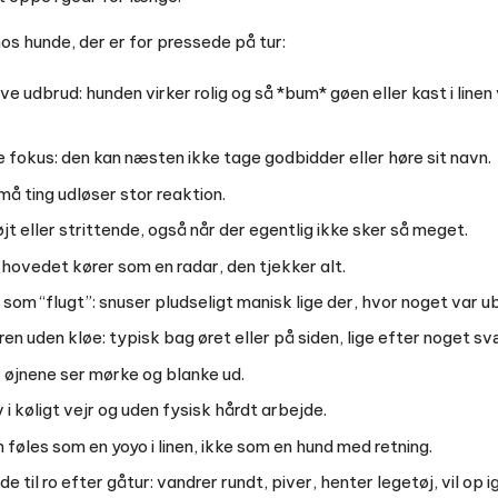
 hos hunde, der er for pressede på tur:
ve udbrud: hunden virker rolig og så *bum* gøen eller kast i linen
 fokus: den kan næsten ikke tage godbidder eller høre sit navn.
må ting udløser stor reaktion.
jt eller strittende, også når der egentlig ikke sker så meget.
hovedet kører som en radar, den tjekker alt.
om “flugt”: snuser pludseligt manisk lige der, hvor noget var u
ren uden kløe: typisk bag øret eller på siden, lige efter noget sv
 øjnene ser mørke og blanke ud.
 i køligt vejr og uden fysisk hårdt arbejde.
 føles som en yoyo i linen, ikke som en hund med retning.
e til ro efter gåtur: vandrer rundt, piver, henter legetøj, vil op i