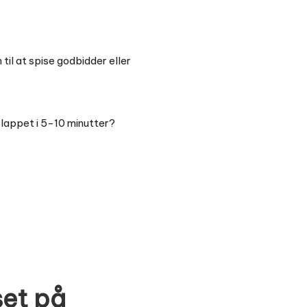
til at spise godbidder eller
fslappet i 5-10 minutter?
set på