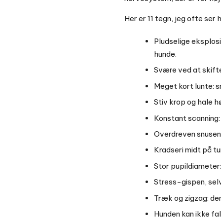
Her er 11 tegn, jeg ofte ser
Pludselige eksplosi
hunde.
Svære ved at skifte
Meget kort lunte: s
Stiv krop og hale hø
Konstant scanning: 
Overdreven snusen s
Kradseri midt på tu
Stor pupildiameter:
Stress-gispen, selv
Træk og zigzag: den
Hunden kan ikke fald