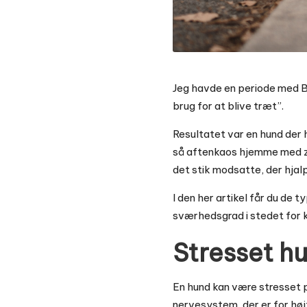
Jeg havde en periode med Bi
brug for at blive træt”.
Resultatet var en hund der h
så aftenkaos hjemme med zoo
det stik modsatte, der hjalp
I den her artikel får du de t
sværhedsgrad i stedet for 
Stresset hu
En hund kan være stresset p
nervesystem, der er for høj