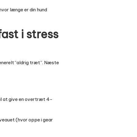
 hvor længe er din hund
ast i stress
nerelt “aldrig træt”. Næste
il at give en overtræt 4-
iveauet (hvor oppe i gear