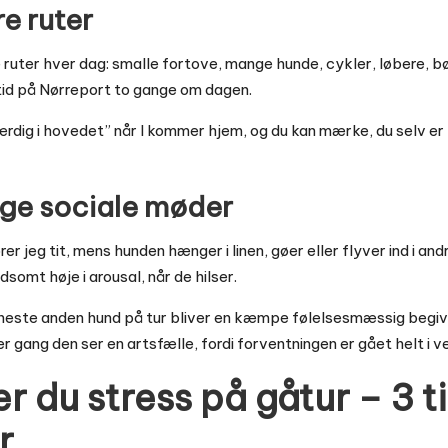
re ruter
uter hver dag: smalle fortove, mange hunde, cykler, løbere, bør
tid på Nørreport to gange om dagen.
færdig i hovedet” når I kommer hjem, og du kan mærke, du selv er l
nge sociale møder
er jeg tit, mens hunden hænger i linen, gøer eller flyver ind i an
dsomt høje i arousal, når de hilser.
neste anden hund på tur bliver en kæmpe følelsesmæssig begive
 gang den ser en artsfælle, fordi forventningen er gået helt i ve
 du stress på gåtur – 3 ti
r