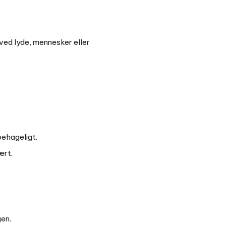
 ved lyde, mennesker eller
behageligt.
ært.
gen.