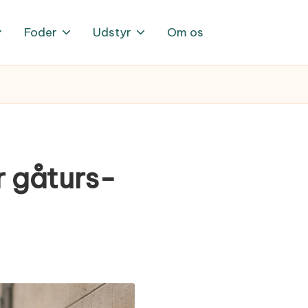
Foder
Udstyr
Om os
r gåturs-