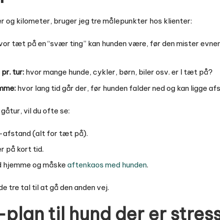
er og kilometer, bruger jeg tre målepunkter hos klienter:
or tæt på en “svær ting” kan hunden være, før den mister evnen 
r. tur:
hvor mange hunde, cykler, børn, biler osv. er I tæt på?
emme:
hvor lang tid går der, før hunden falder ned og kan ligge a
gåtur, vil du ofte se:
-afstand (alt for tæt på).
på kort tid.
tid hjemme og måske
aftenkaos med hunden
.
 tre tal til at gå den anden vej.
plan til hund der er stres