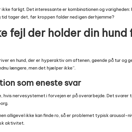
er ikke farligt. Det interessante er kombinationen og varigheden:
g tid tager det, før kroppen falder ned igen derhjemme?
e fejl der holder din hund f
ver en hund, der er hyperaktiv om aftenen, gøende på tur og ge
endnu længere, men det hjælper ikke”.
otion som eneste svar
e, hvis nervesystemet i forvejen er på overarbejde. Det svarer t
org.
men alligevel ikke kan finde ro, så er problemet typisk arousal-n
sk aktivitet.