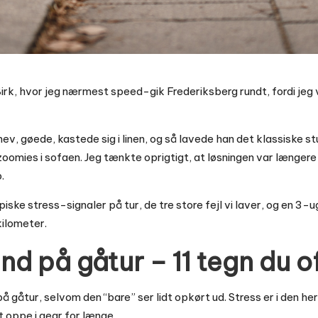
rk, hvor jeg nærmest speed-gik Frederiksberg rundt, fordi jeg 
ev, gøede, kastede sig i linen, og så lavede han det klassiske stu
mies i sofaen. Jeg tænkte oprigtigt, at løsningen var længere 
.
ypiske stress-signaler på tur, de tre store fejl vi laver, og en 3
kilometer.
nd på gåtur – 11 tegn du o
å gåtur, selvom den “bare” ser lidt opkørt ud. Stress er i den
t oppe i gear for længe.