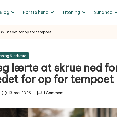
Blog
Første hund
Træning
Sundhed
ss i stedet for op for tempoet
æning & adfærd
g lærte at skrue ned fo
tedet for op for tempoet
13. maj 2026
1 Comment