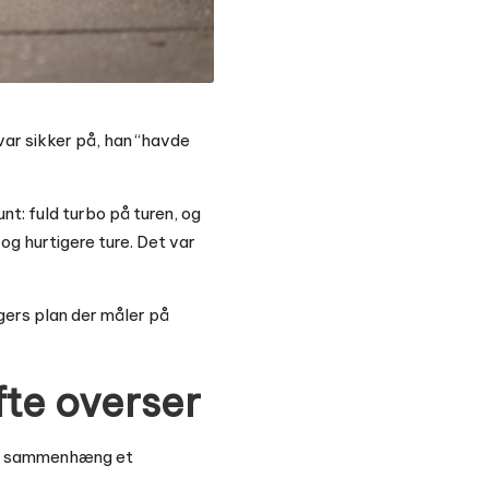
var sikker på, han “havde
nt: fuld turbo på turen, og
og hurtigere ture. Det var
-ugers plan der måler på
fte overser
 her sammenhæng et