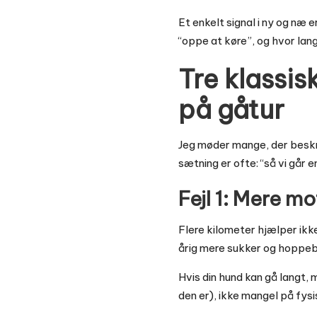
Et enkelt signal i ny og næ 
“oppe at køre”, og hvor lan
Tre klassisk
på gåtur
Jeg møder mange, der beskri
sætning er ofte: “så vi går 
Fejl 1: Mere m
Flere kilometer hjælper ikk
årig mere sukker og hoppeb
Hvis din hund kan gå langt, 
den er), ikke mangel på fysi