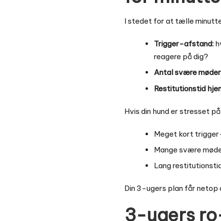
I stedet for at tælle minutt
Trigger-afstand:
hv
reagere på dig?
Antal svære møder p
Restitutionstid hj
Hvis din hund er stresset på 
Meget kort trigger
Mange svære møder 
Lang restitutions
Din 3-ugers plan får netop de
3-ugers ro-