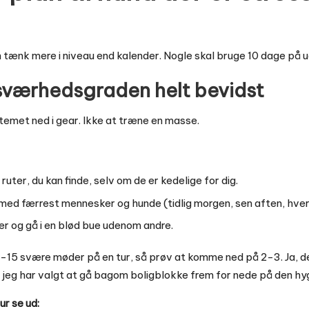
n tænk mere i niveau end kalender. Nogle skal bruge 10 dage på ug
sværhedsgraden helt bevidst
temet ned i gear. Ikke at træne en masse.
ruter, du kan finde, selv om de er kedelige for dig.
med færrest mennesker og hunde (tidlig morgen, sen aften, hve
ener og gå i en blød bue udenom andre.
0-15 svære møder på en tur, så prøv at komme ned på 2-3. Ja, d
r jeg har valgt at gå bagom boligblokke frem for nede på den hyg
ur se ud: