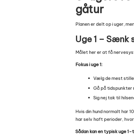
gåtur
Planen er delt op i uger, me
Uge 1 – Sænk 
Målet her er at få nervesys
Fokus i uge 1:
Vælg de mest stille 
Gå på tidspunkter 
Sig nej tak til hils
Hvis din hund normalt har 1
har selv haft perioder, hvo
Sådan kan en typisk uge 1-t