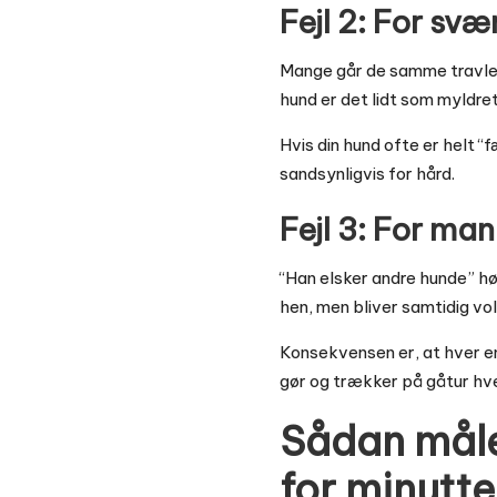
Fejl 2: For svæ
Mange går de samme travle r
hund er det lidt som myldre
Hvis din hund ofte er helt “
sandsynligvis for hård.
Fejl 3: For ma
“Han elsker andre hunde” hør
hen, men bliver samtidig vol
Konsekvensen er, at hver e
gør og trækker på gåtur hver
Sådan måler
for minutte