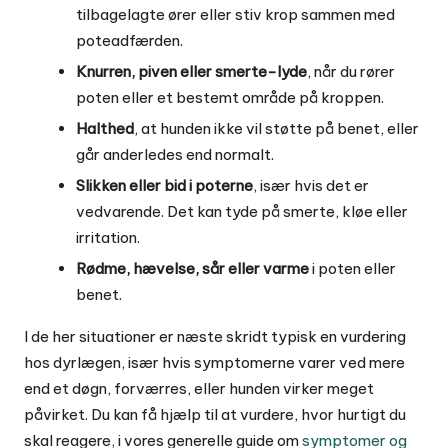
tilbagelagte ører eller stiv krop sammen med
poteadfærden.
Knurren, piven eller smerte-lyde
, når du rører
poten eller et bestemt område på kroppen.
Halthed
, at hunden ikke vil støtte på benet, eller
går anderledes end normalt.
Slikken eller bid i poterne
, især hvis det er
vedvarende. Det kan tyde på smerte, kløe eller
irritation.
Rødme, hævelse, sår eller varme
i poten eller
benet.
I de her situationer er næste skridt typisk en vurdering
hos dyrlægen, især hvis symptomerne varer ved mere
end et døgn, forværres, eller hunden virker meget
påvirket. Du kan få hjælp til at vurdere, hvor hurtigt du
skal reagere, i vores generelle guide om
symptomer og