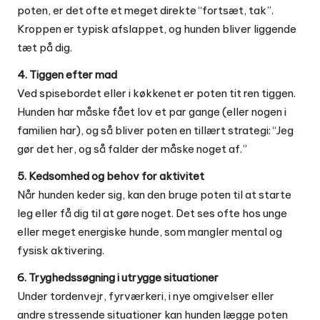
poten, er det ofte et meget direkte “fortsæt, tak”.
Kroppen er typisk afslappet, og hunden bliver liggende
tæt på dig.
4. Tiggen efter mad
Ved spisebordet eller i køkkenet er poten tit ren tiggen.
Hunden har måske fået lov et par gange (eller nogen i
familien har), og så bliver poten en tillært strategi: “Jeg
gør det her, og så falder der måske noget af.”
5. Kedsomhed og behov for aktivitet
Når hunden keder sig, kan den bruge poten til at starte
leg eller få dig til at gøre noget. Det ses ofte hos unge
eller meget energiske hunde, som mangler mental og
fysisk aktivering.
6. Tryghedssøgning i utrygge situationer
Under tordenvejr, fyrværkeri, i nye omgivelser eller
andre stressende situationer kan hunden lægge poten