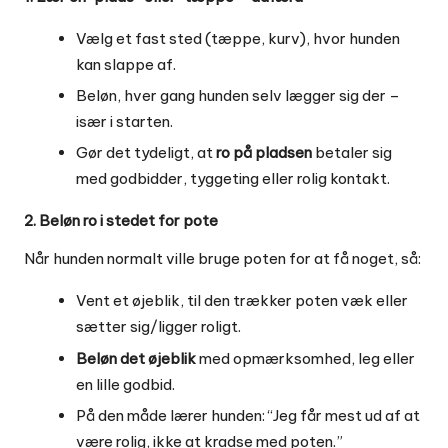
Vælg et fast sted (tæppe, kurv), hvor hunden
kan slappe af.
Beløn, hver gang hunden selv lægger sig der –
især i starten.
Gør det tydeligt, at
ro på pladsen
betaler sig
med godbidder, tyggeting eller rolig kontakt.
2. Beløn ro i stedet for pote
Når hunden normalt ville bruge poten for at få noget, så:
Vent et øjeblik, til den trækker poten væk eller
sætter sig/ligger roligt.
Beløn det øjeblik
med opmærksomhed, leg eller
en lille godbid.
På den måde lærer hunden: “Jeg får mest ud af at
være rolig, ikke at kradse med poten.”