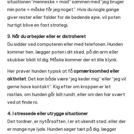
situationen “menneske + mad” sammen med “jeg bruger
min pote = måske får jeg noget”. Hvis du nogle gange
giver rester eller falder for de bedende øjne, vil poten
hurtigt blive en fast strategi.
3. Når du arbejder eller er distraheret
Du sidder ved computeren eller med telefonen. Hunden
kommer hen, lægger poten i dit skød, på din arm eller
skubber blidt til dig. Måske kommer der et lille klynk.
Her prøver hunden typisk at få
opmærksomhed eller
aktivitet
. Det kan både være “jeg keder mig” eller “jeg vil
gerne have kontakt”. Kig efter om kroppen er let
rastløs, om hunden går lidt rundt, eller om den har svært
ved at finde ro.
4. I stressede eller utrygge situationer
Det tordner, er nytårsaften, I er et ukendt sted, eller der
er mange nye lyde. Hunden søger tæt på dig, lægger