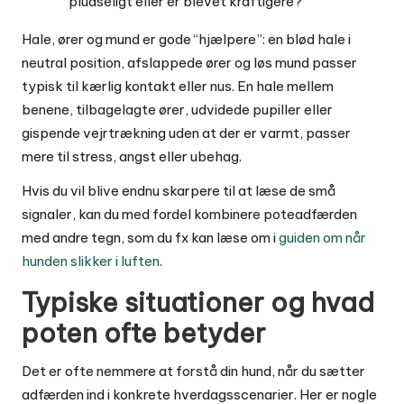
pludseligt eller er blevet kraftigere?
Hale, ører og mund er gode “hjælpere”: en blød hale i
neutral position, afslappede ører og løs mund passer
typisk til kærlig kontakt eller nus. En hale mellem
benene, tilbagelagte ører, udvidede pupiller eller
gispende vejrtrækning uden at der er varmt, passer
mere til stress, angst eller ubehag.
Hvis du vil blive endnu skarpere til at læse de små
signaler, kan du med fordel kombinere poteadfærden
med andre tegn, som du fx kan læse om i
guiden om når
hunden slikker i luften
.
Typiske situationer og hvad
poten ofte betyder
Det er ofte nemmere at forstå din hund, når du sætter
adfærden ind i konkrete hverdagsscenarier. Her er nogle