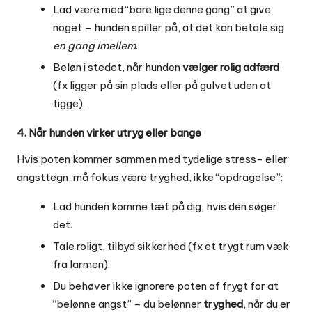
Lad være med “bare lige denne gang” at give
noget – hunden spiller på, at det kan betale sig
en gang imellem
.
Beløn i stedet, når hunden
vælger rolig adfærd
(fx ligger på sin plads eller på gulvet uden at
tigge).
4. Når hunden virker utryg eller bange
Hvis poten kommer sammen med tydelige stress- eller
angsttegn, må fokus være tryghed, ikke “opdragelse”:
Lad hunden komme tæt på dig, hvis den søger
det.
Tale roligt, tilbyd sikkerhed (fx et trygt rum væk
fra larmen).
Du behøver ikke ignorere poten af frygt for at
“belønne angst” – du belønner
tryghed
, når du er