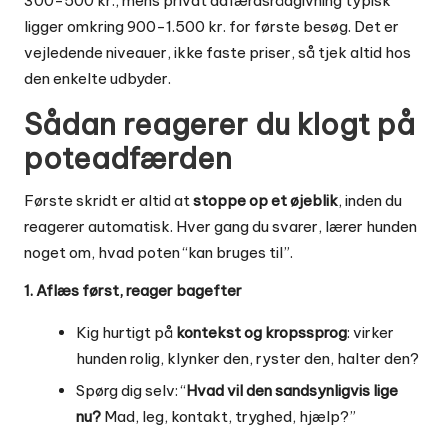
300-500 kr., mens privat adfærdsrådgivning typisk
ligger omkring 900-1.500 kr. for første besøg. Det er
vejledende niveauer, ikke faste priser, så tjek altid hos
den enkelte udbyder.
Sådan reagerer du klogt på
poteadfærden
Første skridt er altid at
stoppe op et øjeblik
, inden du
reagerer automatisk. Hver gang du svarer, lærer hunden
noget om, hvad poten “kan bruges til”.
1. Aflæs først, reager bagefter
Kig hurtigt på
kontekst og kropssprog
: virker
hunden rolig, klynker den, ryster den, halter den?
Spørg dig selv: “
Hvad vil den sandsynligvis lige
nu?
Mad, leg, kontakt, tryghed, hjælp?”