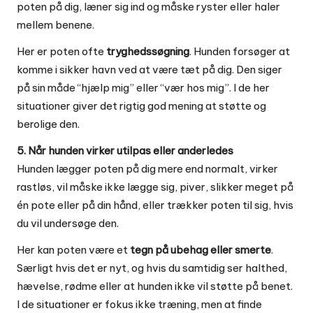
poten på dig, læner sig ind og måske ryster eller haler
mellem benene.
Her er poten ofte
tryghedssøgning
. Hunden forsøger at
komme i sikker havn ved at være tæt på dig. Den siger
på sin måde “hjælp mig” eller “vær hos mig”. I de her
situationer giver det rigtig god mening at støtte og
berolige den.
5. Når hunden virker utilpas eller anderledes
Hunden lægger poten på dig mere end normalt, virker
rastløs, vil måske ikke lægge sig, piver, slikker meget på
én pote eller på din hånd, eller trækker poten til sig, hvis
du vil undersøge den.
Her kan poten være et
tegn på ubehag eller smerte
.
Særligt hvis det er nyt, og hvis du samtidig ser halthed,
hævelse, rødme eller at hunden ikke vil støtte på benet.
I de situationer er fokus ikke træning, men at finde