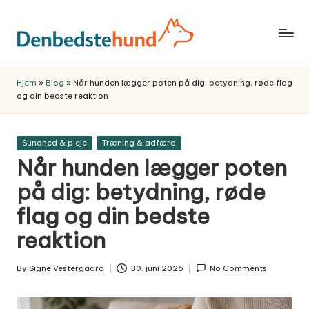
Skip
to
Trygge,
content
praktiske
Hjem
»
Blog
»
Når hunden lægger poten på dig: betydning, røde flag
hundeguider
og din bedste reaktion
og
anbefalinger
Posted
Sundhed & pleje
Træning & adfærd
til
in
Når hunden lægger poten
et
bedre
på dig: betydning, røde
hundeliv
flag og din bedste
–
reaktion
fra
hvalp
By
Signe Vestergaard
30. juni 2026
No Comments
til
Posted
by
voksen.