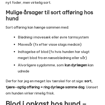
nyt foder, men virkelig sort.
Mulige årsager til sort afføring hos
hund
Sort afføring kan hænge sammen med:
Blødning i mavesæk eller øvre tarmsystem
Mavesår (fx efter visse slags medicin)
Indtagelse af blod (fx hvis hunden har slugt
meget blod fra en næseblødning eller sår)
Alvorligere sygdomme, som
kun dyrlægen
kan
udrede
Derfor har jeg en meget lav tærskel for at sige:
sort,
tjære-agtig afføring = ring dyrlæge samme dag
. Uanset
om hunden virker rimelig frisk.
Blod i opkast hos hund –