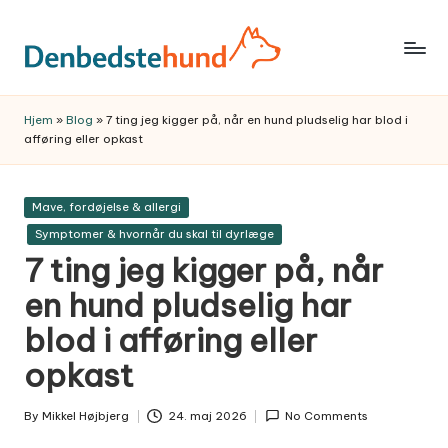
Skip
to
Trygge,
content
praktiske
Hjem
»
Blog
»
7 ting jeg kigger på, når en hund pludselig har blod i
hundeguider
afføring eller opkast
og
anbefalinger
Posted
Mave, fordøjelse & allergi
til
in
Symptomer & hvornår du skal til dyrlæge
et
7 ting jeg kigger på, når
bedre
hundeliv
en hund pludselig har
–
blod i afføring eller
fra
opkast
hvalp
til
By
Mikkel Højbjerg
24. maj 2026
No Comments
voksen.
Posted
by