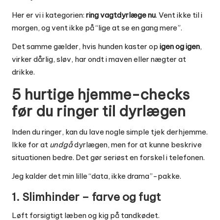
Her er vi i kategorien:
ring vagtdyrlæge nu
. Vent ikke til i
morgen, og vent ikke på “lige at se en gang mere”.
Det samme gælder, hvis hunden kaster op
igen og igen
,
virker dårlig, sløv, har ondt i maven eller nægter at
drikke.
5 hurtige hjemme-checks
før du ringer til dyrlægen
Inden du ringer, kan du lave nogle simple tjek derhjemme.
Ikke for at
undgå
dyrlægen, men for at kunne beskrive
situationen bedre. Det gør seriøst en forskel i telefonen.
Jeg kalder det min lille “data, ikke drama”-pakke.
1. Slimhinder – farve og fugt
Løft forsigtigt læben og kig på tandkødet.