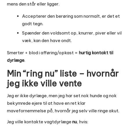
mens den står eller ligger.
Accepterer den berøring som normalt, er det et
godt tegn.
Spænder den voldsomt op, knurrer, piver eller vil
væk, kan den have ondt.
Smerter + blod i afføring/opkast =
hurtig kontakt til
dyrlæge
.
Min “ring nu” liste – hvornår
jeg ikke ville vente
Jeg er ikke dyrlæge, men jeg har set nok hunde og nok
bekymrede ejere til at have en ret klar
mavefornemmelse på, hvornår jeg selv ville ringe akut.
Jeg ville kontakte vagtdyrlæge
nu
, hvis: