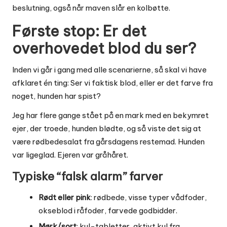
beslutning, også når maven slår en kolbøtte.
Første stop: Er det
overhovedet blod du ser?
Inden vi går i gang med alle scenarierne, så skal vi have
afklaret én ting: Ser vi faktisk blod, eller er det farve fra
noget, hunden har spist?
Jeg har flere gange stået på en mark med en bekymret
ejer, der troede, hunden blødte, og så viste det sig at
være rødbedesalat fra gårsdagens restemad. Hunden
var ligeglad. Ejeren var gråhåret.
Typiske “falsk alarm” farver
Rødt eller pink
: rødbede, visse typer vådfoder,
okseblod i råfoder, farvede godbidder.
Mørk/sort
: kul-tabletter, aktivt kul fra