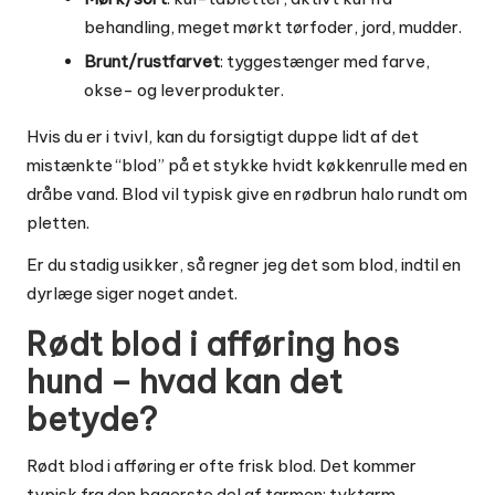
behandling, meget mørkt tørfoder, jord, mudder.
Brunt/rustfarvet
: tyggestænger med farve,
okse- og leverprodukter.
Hvis du er i tvivl, kan du forsigtigt duppe lidt af det
mistænkte “blod” på et stykke hvidt køkkenrulle med en
dråbe vand. Blod vil typisk give en rødbrun halo rundt om
pletten.
Er du stadig usikker, så regner jeg det som blod, indtil en
dyrlæge siger noget andet.
Rødt blod i afføring hos
hund – hvad kan det
betyde?
Rødt blod i afføring er ofte frisk blod. Det kommer
typisk fra den bagerste del af tarmen: tyktarm,