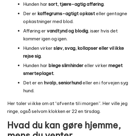
Hunden har
sort, tjære-agtig afføring
.
Der er
kaffegrums-agtigt opkast
eller gentagne
opkastninger med blod.
Afføring er
vandtynd og blodig
, især hvis det
kommer igen og igen.
Hunden virker
sløv, svag, kollapser eller vil ikke
rejse sig
.
Hunden har
blege slimhinder
eller virker
meget
smerteplaget
.
Det er en
hvalp, seniorhund
eller en i forvejen syg
hund.
Her taler vi ikke om at “afvente til i morgen”. Her ville jeg
ringe, også selvom klokken er 22 en tirsdag.
Hvad du kan gøre hjemme,
mens du venter