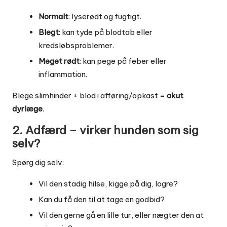
Normalt
: lyserødt og fugtigt.
Blegt
: kan tyde på blodtab eller
kredsløbsproblemer.
Meget rødt
: kan pege på feber eller
inflammation.
Blege slimhinder + blod i afføring/opkast =
akut
dyrlæge
.
2. Adfærd – virker hunden som sig
selv?
Spørg dig selv:
Vil den stadig hilse, kigge på dig, logre?
Kan du få den til at tage en godbid?
Vil den gerne gå en lille tur, eller nægter den at