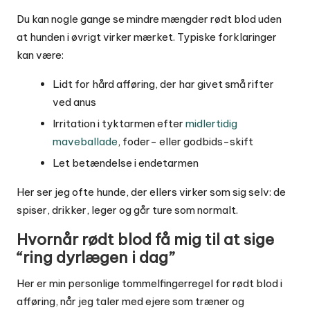
Du kan nogle gange se mindre mængder rødt blod uden
at hunden i øvrigt virker mærket. Typiske forklaringer
kan være:
Lidt for hård afføring, der har givet små rifter
ved anus
Irritation i tyktarmen efter
midlertidig
maveballade
, foder- eller godbids-skift
Let betændelse i endetarmen
Her ser jeg ofte hunde, der ellers virker som sig selv: de
spiser, drikker, leger og går ture som normalt.
Hvornår rødt blod få mig til at sige
“ring dyrlægen i dag”
Her er min personlige tommelfingerregel for rødt blod i
afføring, når jeg taler med ejere som træner og