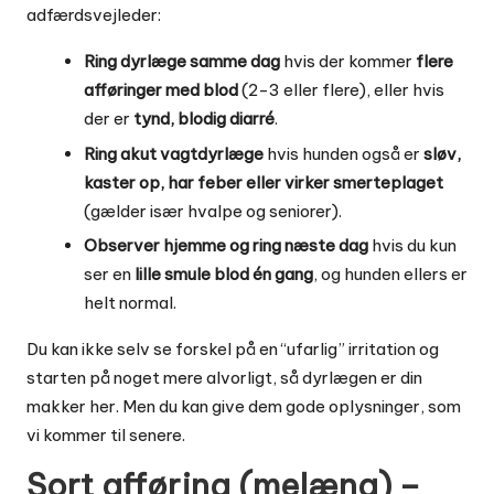
adfærdsvejleder:
Ring dyrlæge samme dag
hvis der kommer
flere
afføringer med blod
(2-3 eller flere), eller hvis
der er
tynd, blodig diarré
.
Ring akut vagtdyrlæge
hvis hunden også er
sløv,
kaster op, har feber eller virker smerteplaget
(gælder især hvalpe og seniorer).
Observer hjemme og ring næste dag
hvis du kun
ser en
lille smule blod én gang
, og hunden ellers er
helt normal.
Du kan ikke selv se forskel på en “ufarlig” irritation og
starten på noget mere alvorligt, så dyrlægen er din
makker her. Men du kan give dem gode oplysninger, som
vi kommer til senere.
Sort afføring (melæna) –