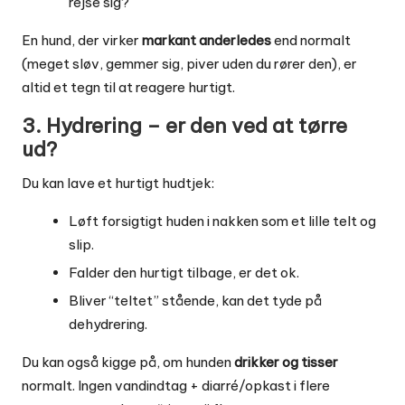
rejse sig?
En hund, der virker
markant anderledes
end normalt
(meget sløv, gemmer sig, piver uden du rører den), er
altid et tegn til at reagere hurtigt.
3. Hydrering – er den ved at tørre
ud?
Du kan lave et hurtigt hudtjek:
Løft forsigtigt huden i nakken som et lille telt og
slip.
Falder den hurtigt tilbage, er det ok.
Bliver “teltet” stående, kan det tyde på
dehydrering.
Du kan også kigge på, om hunden
drikker og tisser
normalt. Ingen vandindtag + diarré/opkast i flere