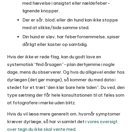
med hævelse i ansigtet eller nældefeber-
lignende knopper.
Der er sår, blod, eller din hund kan ikke stoppe
med at slikke/bide samme sted.
Din hund er sløv, har feberfornemmelse, spiser
dårligt eller kaster op samtidig.
Hvis der ikke er røde flag, kan du godt lave en
systematisk “find årsagen”-plan derhjemme i nogle
dage, mens du observerer. Og hvis du alligevel ender hos
dyrlægen (det gør mange), så kommer du med data i
stedet for et træt “den klør bare hele tiden”. Du ved, den
type sætning der får hele konsultationen til at føles som
at fotografere i mørke uden blitz.
Hvis du vil læse mere generelt om, hvornår symptomer
kræver dyrlæge, så har vi samlet det i
vores oversigt
over tegn du ikke skal vente med
.