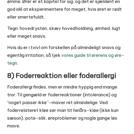
ømme. Ører er et kapitel for sig, og det er sjældent en
god idé at eksperimentere for meget, hvis øret er rødt
eller smertefuldt.
Tegn: hovedrysten, skæv hovedholdning, ømhed, lugt
eller meget snavs.
Hvis du er i tvivl om forskellen på almindeligt snavs og
egentlig irritation, så tjek
vores guide til ørerens og øre-
tegn
.
8) Foderreaktion eller foderallergi
Foderallergi findes, men er mindre hyppig end mange
tror. Til gengæld er foderreaktioner (intolerance) og
“noget passer ikke”-maver ret almindelige. Ved
foderrelateret kløe ser man tit helårs-kløe (ikke kun
sæson), pote-slik, øreproblemer og nogle gange løs
mave.