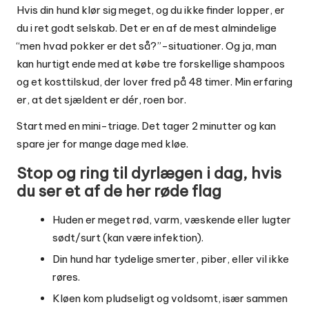
Hvis din hund klør sig meget, og du ikke finder lopper, er
du i ret godt selskab. Det er en af de mest almindelige
“men hvad pokker er det så?”-situationer. Og ja, man
kan hurtigt ende med at købe tre forskellige shampoos
og et kosttilskud, der lover fred på 48 timer. Min erfaring
er, at det sjældent er dér, roen bor.
Start med en mini-triage. Det tager 2 minutter og kan
spare jer for mange dage med kløe.
Stop og ring til dyrlægen i dag, hvis
du ser et af de her røde flag
Huden er meget rød, varm, væskende eller lugter
sødt/surt (kan være infektion).
Din hund har tydelige smerter, piber, eller vil ikke
røres.
Kløen kom pludseligt og voldsomt, især sammen