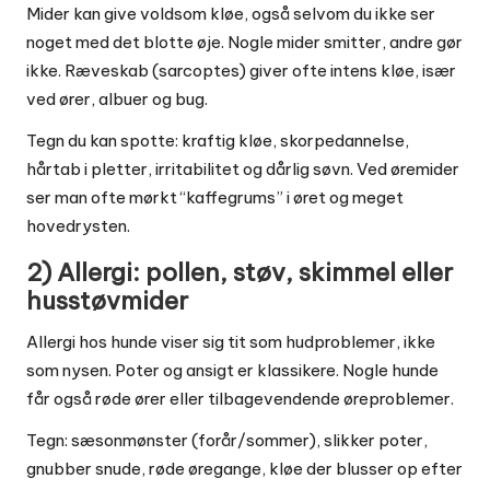
Mider kan give voldsom kløe, også selvom du ikke ser
noget med det blotte øje. Nogle mider smitter, andre gør
ikke. Ræveskab (sarcoptes) giver ofte intens kløe, især
ved ører, albuer og bug.
Tegn du kan spotte: kraftig kløe, skorpedannelse,
hårtab i pletter, irritabilitet og dårlig søvn. Ved øremider
ser man ofte mørkt “kaffegrums” i øret og meget
hovedrysten.
2) Allergi: pollen, støv, skimmel eller
husstøvmider
Allergi hos hunde viser sig tit som hudproblemer, ikke
som nysen. Poter og ansigt er klassikere. Nogle hunde
får også røde ører eller tilbagevendende øreproblemer.
Tegn: sæsonmønster (forår/sommer), slikker poter,
gnubber snude, røde øregange, kløe der blusser op efter