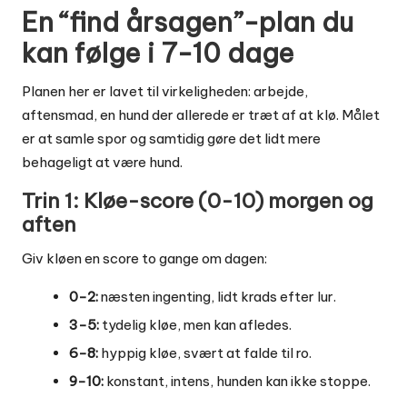
En “find årsagen”-plan du
kan følge i 7-10 dage
Planen her er lavet til virkeligheden: arbejde,
aftensmad, en hund der allerede er træt af at klø. Målet
er at samle spor og samtidig gøre det lidt mere
behageligt at være hund.
Trin 1: Kløe-score (0-10) morgen og
aften
Giv kløen en score to gange om dagen:
0-2:
næsten ingenting, lidt krads efter lur.
3-5:
tydelig kløe, men kan afledes.
6-8:
hyppig kløe, svært at falde til ro.
9-10:
konstant, intens, hunden kan ikke stoppe.