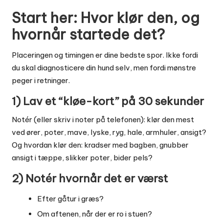
Start her: Hvor klør den, og
hvornår startede det?
Placeringen og timingen er dine bedste spor. Ikke fordi
du skal diagnosticere din hund selv, men fordi mønstre
peger i retninger.
1) Lav et “kløe-kort” på 30 sekunder
Notér (eller skriv i noter på telefonen): klør den mest
ved ører, poter, mave, lyske, ryg, hale, armhuler, ansigt?
Og hvordan klør den: kradser med bagben, gnubber
ansigt i tæppe, slikker poter, bider pels?
2) Notér hvornår det er værst
Efter gåtur i græs?
Om aftenen, når der er ro i stuen?