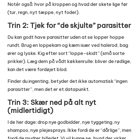
Notér også: hvor på kroppen og hvad der skete lige før
(tur, regn, nyt tæppe, nyt foder).
Trin 2: Tjek for “de skjulte” parasitter
Du kan godt have parasitter uden at se lopper hoppe
rundt. Brug en loppekam og kæm især ved halerod, bag
ører og lyske. Kig efter sort “loppe-skidt” (små sorte
prikker). Læg dem på vådt køkkenrulle: bliver de rødlige,
kan det være fordøjet blod.
Finder du ingenting, betyder det ikke automatisk “ingen
parasitter”, men det er et datapunkt.
Trin 3: Skær ned på alt nyt
(midlertidigt)
I de her dage: drop nye godbidder, nye tyggeting, ny
shampoo, nye plejesprays. Ikke fordi de er “dårlige”, men
fordi de mudrer billedet. Vi vil kunne se, hvad der virker.