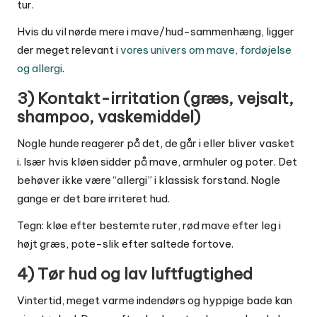
tur.
Hvis du vil nørde mere i mave/hud-sammenhæng, ligger
der meget relevant i
vores univers om mave, fordøjelse
og allergi
.
3) Kontakt-irritation (græs, vejsalt,
shampoo, vaskemiddel)
Nogle hunde reagerer på det, de går i eller bliver vasket
i. Især hvis kløen sidder på mave, armhuler og poter. Det
behøver ikke være “allergi” i klassisk forstand. Nogle
gange er det bare irriteret hud.
Tegn: kløe efter bestemte ruter, rød mave efter leg i
højt græs, pote-slik efter saltede fortove.
4) Tør hud og lav luftfugtighed
Vintertid, meget varme indendørs og hyppige bade kan