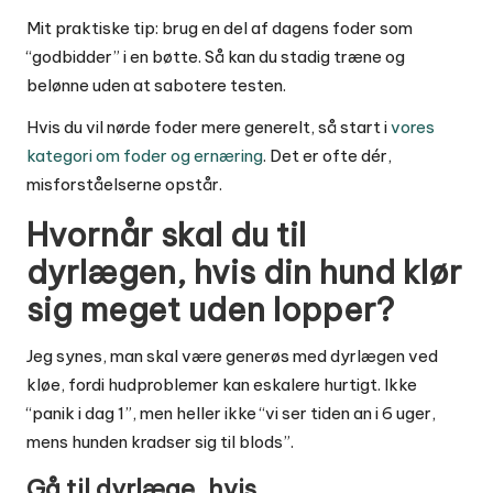
Mit praktiske tip: brug en del af dagens foder som
“godbidder” i en bøtte. Så kan du stadig træne og
belønne uden at sabotere testen.
Hvis du vil nørde foder mere generelt, så start i
vores
kategori om foder og ernæring
. Det er ofte dér,
misforståelserne opstår.
Hvornår skal du til
dyrlægen, hvis din hund klør
sig meget uden lopper?
Jeg synes, man skal være generøs med dyrlægen ved
kløe, fordi hudproblemer kan eskalere hurtigt. Ikke
“panik i dag 1”, men heller ikke “vi ser tiden an i 6 uger,
mens hunden kradser sig til blods”.
Gå til dyrlæge, hvis