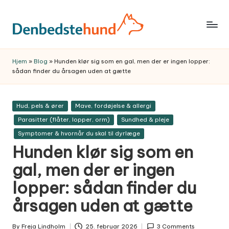
Skip
to
Trygge,
content
praktiske
Hjem
»
Blog
»
Hunden klør sig som en gal, men der er ingen lopper:
hundeguider
sådan finder du årsagen uden at gætte
og
anbefalinger
Posted
Hud, pels & ører
Mave, fordøjelse & allergi
til
in
Parasitter (flåter, lopper, orm)
Sundhed & pleje
et
Symptomer & hvornår du skal til dyrlæge
bedre
Hunden klør sig som en
hundeliv
–
gal, men der er ingen
fra
lopper: sådan finder du
hvalp
årsagen uden at gætte
til
voksen.
By
Freja Lindholm
25. februar 2026
3 Comments