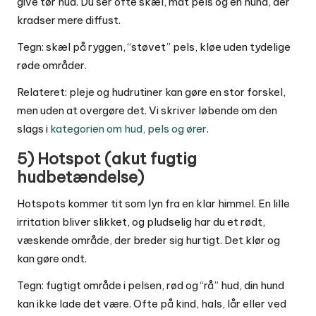
give tør hud. Du ser ofte skæl, mat pels og en hund, der
kradser mere diffust.
Tegn: skæl på ryggen, “støvet” pels, kløe uden tydelige
røde områder.
Relateret: pleje og hudrutiner kan gøre en stor forskel,
men uden at overgøre det. Vi skriver løbende om den
slags i
kategorien om hud, pels og ører
.
5) Hotspot (akut fugtig
hudbetændelse)
Hotspots kommer tit som lyn fra en klar himmel. En lille
irritation bliver slikket, og pludselig har du et rødt,
væskende område, der breder sig hurtigt. Det klør og
kan gøre ondt.
Tegn: fugtigt område i pelsen, rød og “rå” hud, din hund
kan ikke lade det være. Ofte på kind, hals, lår eller ved