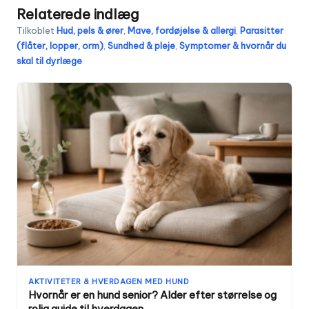
Relaterede indlæg
Tilkoblet
Hud, pels & ører
,
Mave, fordøjelse & allergi
,
Parasitter
(flåter, lopper, orm)
,
Sundhed & pleje
,
Symptomer & hvornår du
skal til dyrlæge
AKTIVITETER & HVERDAGEN MED HUND
Hvornår er en hund senior? Alder efter størrelse og
rolig guide til hverdagen