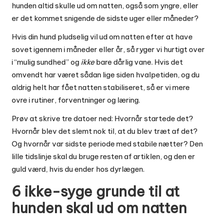
hunden altid skulle ud om natten, også som yngre, eller
er det kommet snigende de sidste uger eller måneder?
Hvis din hund pludselig vil ud om natten efter at have
sovet igennem i måneder eller år, så ryger vi hurtigt over
i “mulig sundhed” og
ikke
bare dårlig vane. Hvis det
omvendt har været sådan lige siden hvalpetiden, og du
aldrig helt har fået natten stabiliseret, så er vi mere
ovre i rutiner, forventninger og læring.
Prøv at skrive tre datoer ned: Hvornår startede det?
Hvornår blev det slemt nok til, at du blev træt af det?
Og hvornår var sidste periode med stabile nætter? Den
lille tidslinje skal du bruge resten af artiklen, og den er
guld værd, hvis du ender hos dyrlægen.
6 ikke-syge grunde til at
hunden skal ud om natten