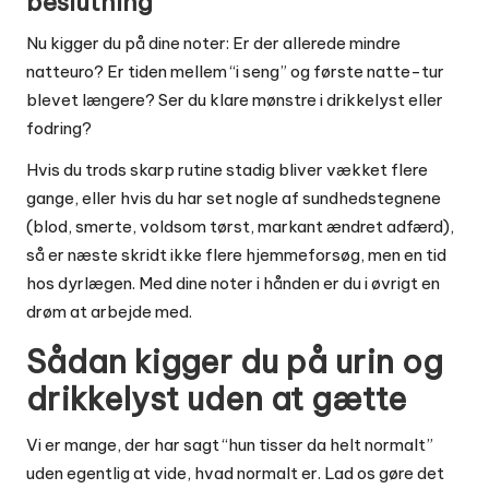
beslutning
Nu kigger du på dine noter: Er der allerede mindre
natteuro? Er tiden mellem “i seng” og første natte-tur
blevet længere? Ser du klare mønstre i drikkelyst eller
fodring?
Hvis du trods skarp rutine stadig bliver vækket flere
gange, eller hvis du har set nogle af sundhedstegnene
(blod, smerte, voldsom tørst, markant ændret adfærd),
så er næste skridt ikke flere hjemmeforsøg, men en tid
hos dyrlægen. Med dine noter i hånden er du i øvrigt en
drøm at arbejde med.
Sådan kigger du på urin og
drikkelyst uden at gætte
Vi er mange, der har sagt “hun tisser da helt normalt”
uden egentlig at vide, hvad normalt er. Lad os gøre det