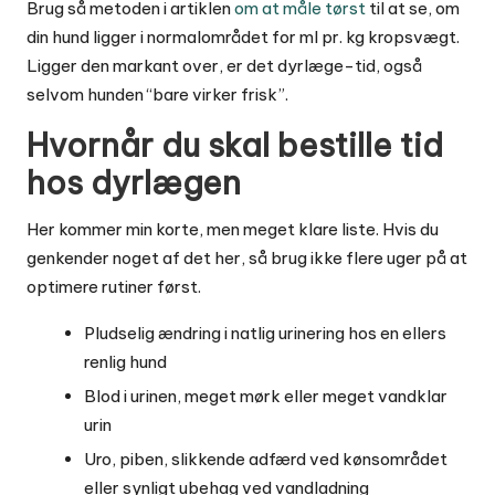
Brug så metoden i artiklen
om at måle tørst
til at se, om
din hund ligger i normalområdet for ml pr. kg kropsvægt.
Ligger den markant over, er det dyrlæge-tid, også
selvom hunden “bare virker frisk”.
Hvornår du skal bestille tid
hos dyrlægen
Her kommer min korte, men meget klare liste. Hvis du
genkender noget af det her, så brug ikke flere uger på at
optimere rutiner først.
Pludselig ændring i natlig urinering hos en ellers
renlig hund
Blod i urinen, meget mørk eller meget vandklar
urin
Uro, piben, slikkende adfærd ved kønsområdet
eller synligt ubehag ved vandladning