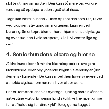
skifte stilling om natten. Den kan stå mere op, vandre
rundt og så opdage, at den også skal tisse.
Tegn kan være: hunden vil ikke op i sofaen som før, tøver
ved trapper, stiv gang om morgenen, knurren ved
berøring. Smerteproblemer hører hjemme hos dyrlæge
og eventuelt en fysioterapeut, ikke i “vi venter lige og
ser”.
4. Seniorhundens blære og hjerne
Ældre hunde kan få mindre blærekapacitet, svagere
lukkemuskel eller begyndende kognitive ændringer (lidt
demens-lignende). De kan simpelthen have sværere ved
at holde sig, især om natten, hvor alt er stille.
Her er kombinationen af dyrlæge-tjek og mere skånsom
nat-rutine vigtig. En seniorhund skal ikke kæmpe kampe
for at “holde sig for din skyld”. Brug gerne tagget