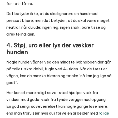
for-at-få-ro.
Det betyder ikke, at du skal ignorere en hund med
presset blære, men det betyder, at du skal være meget
neutral, når du
ude: ingen leg, ingen snak, bare tisse og
direkte ind igen.
4. Støj, uro eller lys der vækker
hunden
Nogle hunde vågner ved den mindste lyd: naboen der går
på toilet, skraldebil, fugle ved 4-tiden. Når de først er
vågne, kan de mærke blæren og tænke “så kan jeg lige så
godt”.
Her kan et mere roligt sove-sted hjælpe: væk fra
vinduer mod gade, væk fra tynde vægge mod opgang.
En god seng i soveværelset kan nogle gange løse mere,
end man tror, især hvis du i forvejen arbejder med
rolige