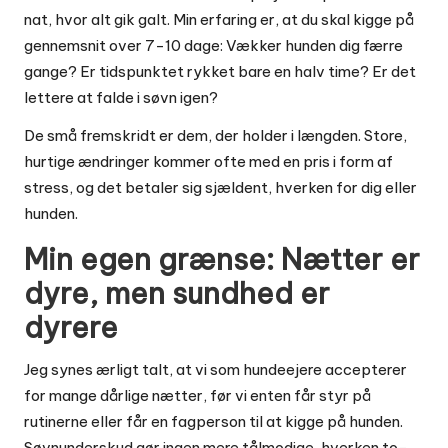
nat, hvor alt gik galt. Min erfaring er, at du skal kigge på
gennemsnit over 7-10 dage: Vækker hunden dig færre
gange? Er tidspunktet rykket bare en halv time? Er det
lettere at falde i søvn igen?
De små fremskridt er dem, der holder i længden. Store,
hurtige ændringer kommer ofte med en pris i form af
stress, og det betaler sig sjældent, hverken for dig eller
hunden.
Min egen grænse: Nætter er
dyre, men sundhed er
dyrere
Jeg synes ærligt talt, at vi som hundeejere accepterer
for mange dårlige nætter, før vi enten får styr på
rutinerne eller får en fagperson til at kigge på hunden.
Søvnunderskud gør ingen mere tålmodige, hverken to-