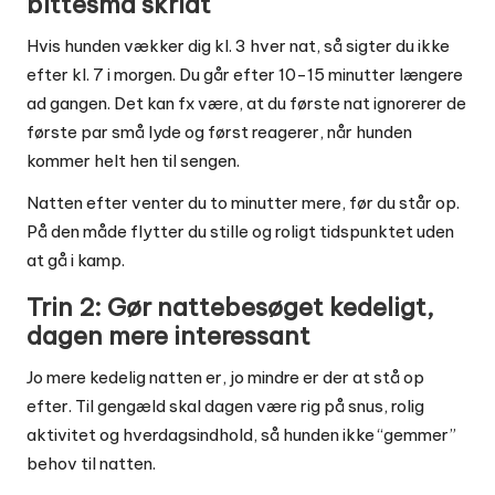
bittesmå skridt
Hvis hunden vækker dig kl. 3 hver nat, så sigter du ikke
efter kl. 7 i morgen. Du går efter 10-15 minutter længere
ad gangen. Det kan fx være, at du første nat ignorerer de
første par små lyde og først reagerer, når hunden
kommer helt hen til sengen.
Natten efter venter du to minutter mere, før du står op.
På den måde flytter du stille og roligt tidspunktet uden
at gå i kamp.
Trin 2: Gør nattebesøget kedeligt,
dagen mere interessant
Jo mere kedelig natten er, jo mindre er der at stå op
efter. Til gengæld skal dagen være rig på snus, rolig
aktivitet og hverdagsindhold, så hunden ikke “gemmer”
behov til natten.