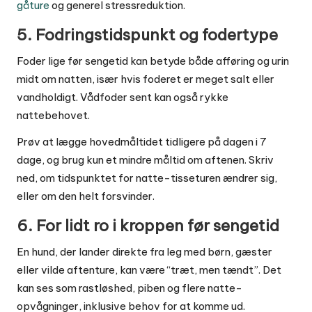
gåture
og generel stressreduktion.
5. Fodringstidspunkt og fodertype
Foder lige før sengetid kan betyde både afføring og urin
midt om natten, især hvis foderet er meget salt eller
vandholdigt. Vådfoder sent kan også rykke
nattebehovet.
Prøv at lægge hovedmåltidet tidligere på dagen i 7
dage, og brug kun et mindre måltid om aftenen. Skriv
ned, om tidspunktet for natte-tisseturen ændrer sig,
eller om den helt forsvinder.
6. For lidt ro i kroppen før sengetid
En hund, der lander direkte fra leg med børn, gæster
eller vilde aftenture, kan være “træt, men tændt”. Det
kan ses som rastløshed, piben og flere natte-
opvågninger, inklusive behov for at komme ud.