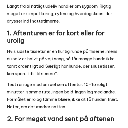
Langt fra al natligt udeliv handler om sygdom. Rigtig
meget er simpel læring, rytme og hverdagskaos, der
drysser ind i nattetimerne.
1. Aftenturen er for kort eller for
urolig
Hvis sidste tissetur er en hurtig runde på fliserne, mens
du selv er halvt på vej i seng, så får mange hunde ikke
tømt ordentligt ud. Særligt hanhunde, der snusetisser,
kan spare lidt “til senere”.
Test i en uge med en reel sen aftentur: 10-15 roligt
minutter, samme rute, ingen bold, ingen leg med andre.
Formålet er ro og tømme blære, ikke at få hunden træt.
Notér, om det ændrer natten.
2. For meget vand sent på aftenen