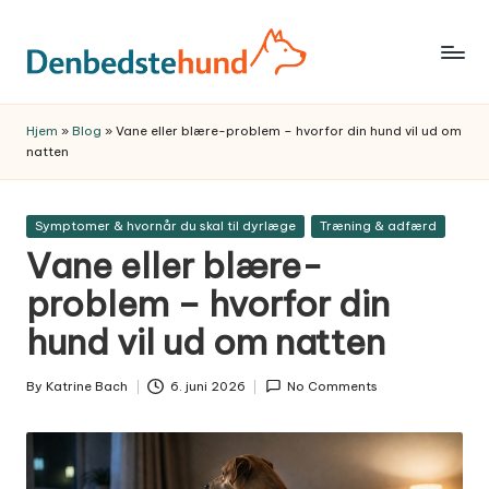
Skip
to
Trygge,
content
praktiske
Hjem
»
Blog
»
Vane eller blære-problem – hvorfor din hund vil ud om
hundeguider
natten
og
anbefalinger
Posted
Symptomer & hvornår du skal til dyrlæge
Træning & adfærd
til
in
Vane eller blære-
et
bedre
problem – hvorfor din
hundeliv
hund vil ud om natten
–
fra
By
Katrine Bach
6. juni 2026
No Comments
Posted
hvalp
by
til
voksen.