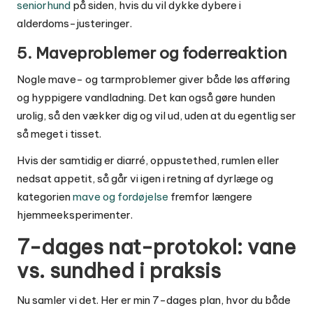
seniorhund
på siden, hvis du vil dykke dybere i
alderdoms-justeringer.
5. Maveproblemer og foderreaktion
Nogle mave- og tarmproblemer giver både løs afføring
og hyppigere vandladning. Det kan også gøre hunden
urolig, så den vækker dig og vil ud, uden at du egentlig ser
så meget i tisset.
Hvis der samtidig er diarré, oppustethed, rumlen eller
nedsat appetit, så går vi igen i retning af dyrlæge og
kategorien
mave og fordøjelse
fremfor længere
hjemmeeksperimenter.
7-dages nat-protokol: vane
vs. sundhed i praksis
Nu samler vi det. Her er min 7-dages plan, hvor du både