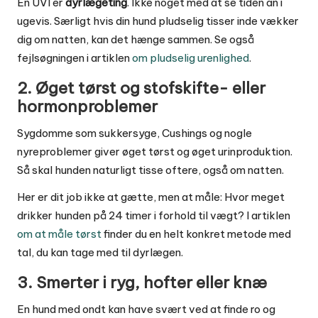
En UVI er
dyrlægeting
. Ikke noget med at se tiden an i
ugevis. Særligt hvis din hund pludselig tisser inde
vækker
dig om natten, kan det hænge sammen. Se også
fejlsøgningen i artiklen
om pludselig urenlighed
.
2. Øget tørst og stofskifte- eller
hormonproblemer
Sygdomme som sukkersyge, Cushings og nogle
nyreproblemer giver øget tørst og øget urinproduktion.
Så skal hunden naturligt tisse oftere, også om natten.
Her er dit job ikke at gætte, men at måle: Hvor meget
drikker hunden på 24 timer i forhold til vægt? I artiklen
om at måle tørst
finder du en helt konkret metode med
tal, du kan tage med til dyrlægen.
3. Smerter i ryg, hofter eller knæ
En hund med ondt kan have svært ved at finde ro og