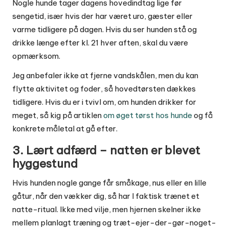
Nogle hunde tager dagens hovedindtag lige før
sengetid, især hvis der har været uro, gæster eller
varme tidligere på dagen. Hvis du ser hunden stå og
drikke længe efter kl. 21 hver aften, skal du være
opmærksom.
Jeg anbefaler ikke at fjerne vandskålen, men du kan
flytte aktivitet og foder, så hovedtørsten dækkes
tidligere. Hvis du er i tvivl om, om hunden drikker for
meget, så kig på artiklen
om øget tørst hos hunde
og få
konkrete måletal at gå efter.
3. Lært adfærd – natten er blevet
hyggestund
Hvis hunden nogle gange får småkage, nus eller en lille
gåtur, når den vækker dig, så har I faktisk trænet et
natte-ritual. Ikke med vilje, men hjernen skelner ikke
mellem planlagt træning og træt-ejer-der-gør-noget-